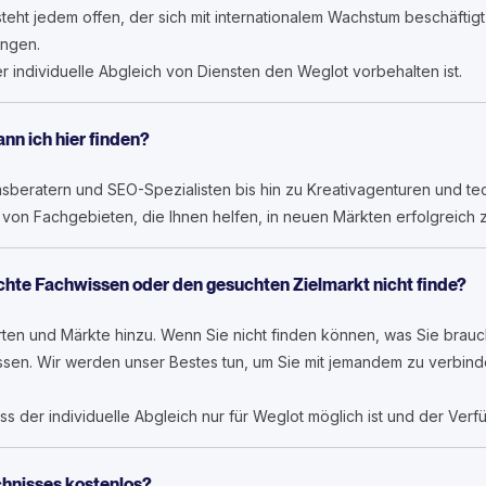
eht jedem offen, der sich mit internationalem Wachstum beschäftigt
angen.
r individuelle Abgleich von Diensten den Weglot vorbehalten ist.
nn ich hier finden?
sberatern und SEO-Spezialisten bis hin zu Kreativagenturen und te
 von Fachgebieten, die Ihnen helfen, in neuen Märkten erfolgreich z
uchte Fachwissen oder den gesuchten Zielmarkt nicht finde?
ten und Märkte hinzu. Wenn Sie nicht finden können, was Sie brauc
issen. Wir werden unser Bestes tun, um Sie mit jemandem zu verbin
s der individuelle Abgleich nur für Weglot möglich ist und der Verfü
chnisses kostenlos?