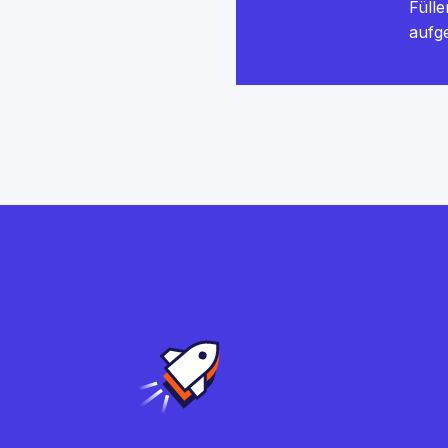
Füll
aufg