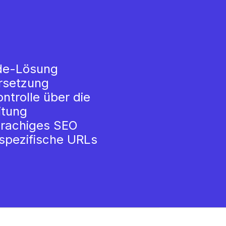
de-Lösung
rsetzung
ontrolle über die
itung
rachiges SEO
spezifische URLs