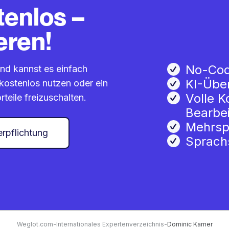
tenlos –
eren!
No-Co
und kannst es einfach
KI-Übe
kostenlos nutzen oder ein
Volle K
eile freizuschalten.
Bearbe
Mehrsp
erpflichtung
Sprach
Weglot.com
-
Internationales Expertenverzeichnis
-
Dominic Karner