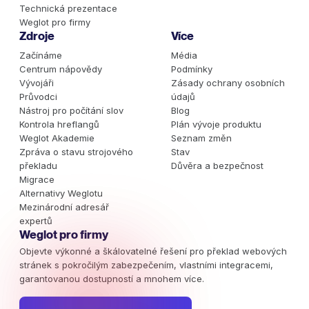
Technická prezentace
Weglot pro firmy
Zdroje
Více
Začínáme
Média
Centrum nápovědy
Podmínky
Vývojáři
Zásady ochrany osobních
Průvodci
údajů
Nástroj pro počítání slov
Blog
Kontrola hreflangů
Plán vývoje produktu
Weglot Akademie
Seznam změn
Zpráva o stavu strojového
Stav
překladu
Důvěra a bezpečnost
Migrace
Alternativy Weglotu
Mezinárodní adresář
expertů
Weglot pro firmy
Objevte výkonné a škálovatelné řešení pro překlad webových
stránek s pokročilým zabezpečením, vlastními integracemi,
garantovanou dostupností a mnohem více.