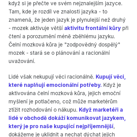
když si je přečte ve svém nejznalejším jazyce.
Tam, kde je rozdíl ve znalosti jazyka - to
znamená, že jeden jazyk je plynulejší než druhý
- mozek aktivuje větší
aktivitu frontální kůry
při
čtení a porozumění méně zběhlému jazyku.
Čelní mozková kůra je "zodpovědný dospělý"
mozek - stará se o plánování a racionální
uvažování.
Lidé však nekupují věci racionálně.
Kupují věci,
které naplňují emocionální potřeby.
Když je
aktivována čelní mozková kůra, jejich emoční
myšlení je potlačeno, což může marketérům
ztížit rozhodování o nákupu.
Když marketéři a
lidé v obchodě dokáží komunikovat jazykem,
který je pro naše kupující nejpříjemnější
,
dokážeme je uklidnit a nechat dýchat jejich