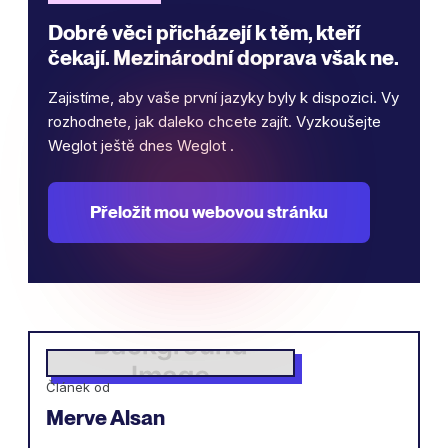
Dobré věci přicházejí k těm, kteří
čekají. Mezinárodní doprava však ne.
Zajistíme, aby vaše první jazyky byly k dispozici. Vy
rozhodnete, jak daleko chcete zajít. Vyzkoušejte
Weglot ještě dnes Weglot .
Přeložit mou webovou stránku
Článek od
Merve Alsan