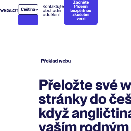
Začněte
Kontaktujte
14denní
Čeština
obchodní
bezplatnou
oddělení
zkušební
verzi
Překlad webu
Přeložte své 
stránky do češt
když angličtin
vaším rodným