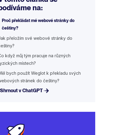
podíváme na:
Proč překládat mé webové stránky do
češtiny?
Jak přeložím své webové stránky do
češtiny?
Co když můj tým pracuje na různých
fyzických místech?
Měl bych použít Weglot k překladu svých
webových stránek do češtiny?
Shrnout v ChatGPT