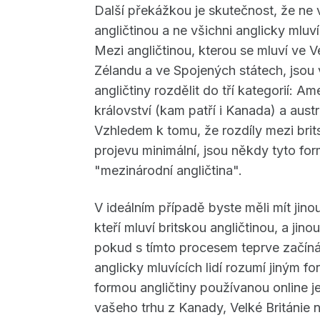
Další překážkou je skutečnost, že ne 
angličtinou a ne všichni anglicky mluví
Mezi angličtinou, kterou se mluví ve V
Zélandu a ve Spojených státech, jsou 
angličtiny rozdělit do tří kategorií: A
království (kam patří i Kanada) a aust
Vzhledem k tomu, že rozdíly mezi brit
projevu minimální, jsou někdy tyto fo
"mezinárodní angličtina".
V ideálním případě byste měli mít jinou
kteří mluví britskou angličtinou, a jinou
pokud s tímto procesem teprve začínát
anglicky mluvících lidí rozumí jiným f
formou angličtiny používanou online je
vašeho trhu z Kanady, Velké Británie n