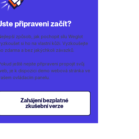
Jste připraveni začít?
Nejlepší způsob, jak pochopit sílu Weglot
vyzkoušet si ho na vlastní kůži. Vyzkoušejte
ho zdarma a bez jakýchkoli závazků.
Pokud ještě nejste připraveni propojit svůj
web, je k dispozici demo webová stránka ve
vašem ovládacím panelu.
Zahájení bezplatné
zkušební verze