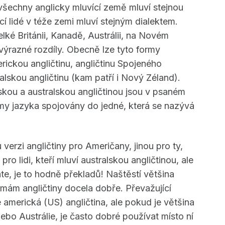
všechny anglicky mluvící země mluví stejnou
cí lidé v téže zemi mluví stejným dialektem.
elké Británii, Kanadě, Austrálii, na Novém
výrazné rozdíly. Obecně lze tyto formy
merickou angličtinu, angličtinu Spojeného
ralskou angličtinu (kam patří i Nový Zéland).
skou a australskou angličtinou jsou v psaném
rmy jazyka spojovány do jedné, která se nazývá
 verzi angličtiny pro Američany, jinou pro ty,
 pro lidi, kteří mluví australskou angličtinou, ale
e, je to hodně překladů! Naštěstí většina
ormám angličtiny docela dobře. Převažující
 americká (US) angličtina, ale pokud je většina
ebo Austrálie, je často dobré používat místo ní