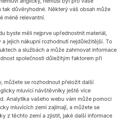
nemluví anglicky, nemusí být pro vaše
ch tak důvěryhodné. Některý váš obsah může
ké méně relevantní.
 byste měli nejprve upřednostnit materiál,
 a jejich nákupní rozhodnutí nejdůležitější. To
duktech a službách a může zahrnovat informace
dnost společnosti důležitým faktorem při
ky, můžete se rozhodnout přeložit další
licky mluvící návštěvníky ještě více
hod. Analytika vašeho webu vám může pomoci
licky mluvících zemí zajímají, a můžete se
 z těchto zemí a zjistit, jaké další informace