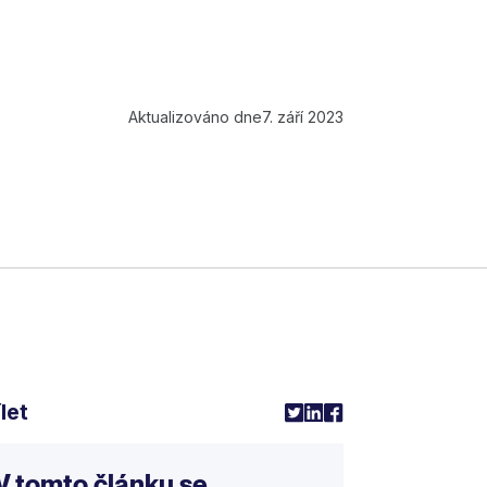
Aktualizováno dne
7. září 2023
let
V tomto článku se