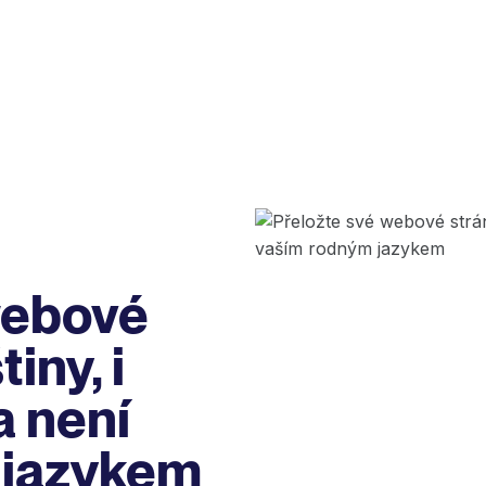
webové
iny, i
a není
 jazykem