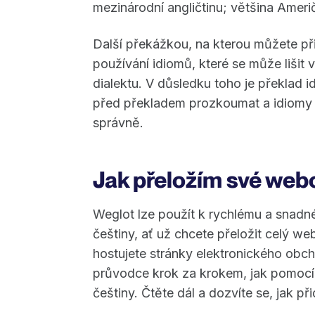
mezinárodní angličtinu; většina Američ
Další překážkou, na kterou můžete při
používání idiomů, které se může lišit v 
dialektu. V důsledku toho je překlad 
před překladem prozkoumat a idiomy z
správně.
Jak přeložím své web
Weglot lze použít k rychlému a snad
češtiny, ať už chcete přeložit celý we
hostujete stránky elektronického ob
průvodce krok za krokem, jak pomocí
češtiny. Čtěte dál a dozvíte se, jak p