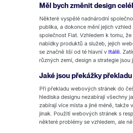
Měl bych změnit design cel
Některé vyspělé nadnárodní společnos
publika, a dokonce mění jejich vzhled
společnost Fiat. Vzhledem k tomu, že 
nabídky produktů a služeb, jejich we
se značně liší od té hlavní v
Itálii
. Zat
různých zemí, design a strategie jsou 
Jaké jsou překážky překladu
Při překladu webových stránek do češ
hlediska designu nezabírají všechny j
zabírají více místa a jiné méně, takž
jinak. Použití webových stránek s re
některé problémy se vzhledem, ale n