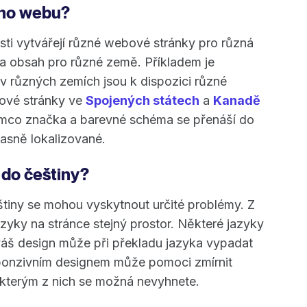
ého webu?
ti vytvářejí různé webové stránky pro různá
 a obsah pro různé země. Příkladem je
v různých zemích jsou k dispozici různé
bové stránky ve
Spojených státech
a
Kanadě
ímco značka a barevné schéma se přenáší do
jasně lokalizované.
 do češtiny?
tiny se mohou vyskytnout určité problémy. Z
azyky na stránce stejný prostor. Některé jazyky
e váš design může při překladu jazyka vypadat
sponzivním designem může pomoci zmírnit
ěkterým z nich se možná nevyhnete.