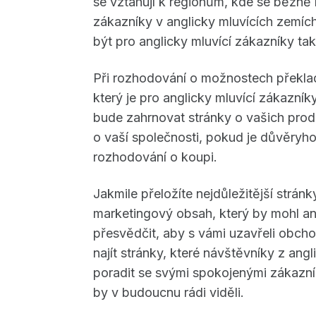
se vztahují k regionům, kde se běžně 
zákazníky v anglicky mluvících zemí
být pro anglicky mluvící zákazníky ta
Při rozhodování o možnostech překladu
který je pro anglicky mluvící zákazníky
bude zahrnovat stránky o vašich pro
o vaší společnosti, pokud je důvěryho
rozhodování o koupi.
Jakmile přeložíte nejdůležitější strán
marketingový obsah, který by mohl ang
přesvědčit, aby s vámi uzavřeli obc
najít stránky, které návštěvníky z ang
poradit se svými spokojenými zákazníky
by v budoucnu rádi viděli.