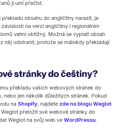
anů ji umí přečíst.
 překladu obsahu do angličtiny narazit, je
závislosti na verzi angličtiny i regionálním
idiomů velmi obtížný. Možná se vyplatí obsah
 něj odstranit, protože se málokdy překládají
ové stránky do češtiny?
nému překladu vašich webových stránek do
b, nebo jen několik důležitých stránek. Pokud
chodu na
Shopify
, najdete
zde na blogu Weglot
 Weglot přeložit své webové stránky do
řidat Weglot na svůj web ve
WordPressu
.