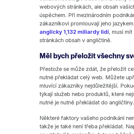
webových stránkách, ale obsah vašich
úspěchem. Při mezinárodním podnikání
zákazníkovi promlouvají jeho jazyke
anglicky 1,132 miliardy lidí
, musí mí
stránkách obsah v angličtině.
Měl bych přeložit všechny s
Přestože se může zdát, že přeložit celý
nutné překládat celý web. Můžete upře
mluvící zákazníky nejdůležitější. Pok
týkají služeb nebo produktů, které ne
nutné je nutně překládat do angličtiny.
Některé faktory vašeho podnikání nemu
takže je také není třeba překládat. Na