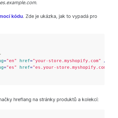
es.example.com
.
omocí kódu
. Zde je ukázka, jak to vypadá pro
>
ng
=
"en"
href
=
"your-store.myshopify.com"
 />
ng
=
"es"
href
=
"es.your-store.myshopify.com"
 />
ačky hreflang na stránky produktů a kolekcí: