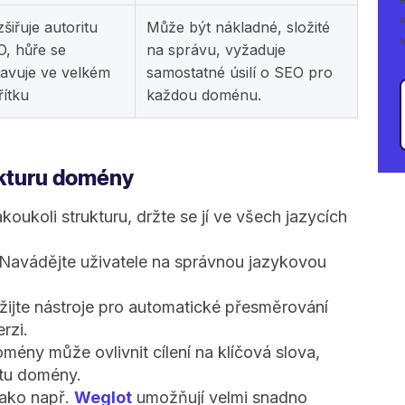
šiřuje autoritu
Může být nákladné, složité
, hůře se
na správu, vyžaduje
avuje ve velkém
samostatné úsilí o SEO pro
ítku
každou doménu.
ukturu domény
jakoukoli strukturu, držte se jí ve všech jazycích
 Navádějte uživatele na správnou jazykovou
žijte nástroje pro automatické přesměrování
rzi.
omény může ovlivnit cílení na klíčová slova,
itu domény.
jako např.
Weglot
umožňují velmi snadno