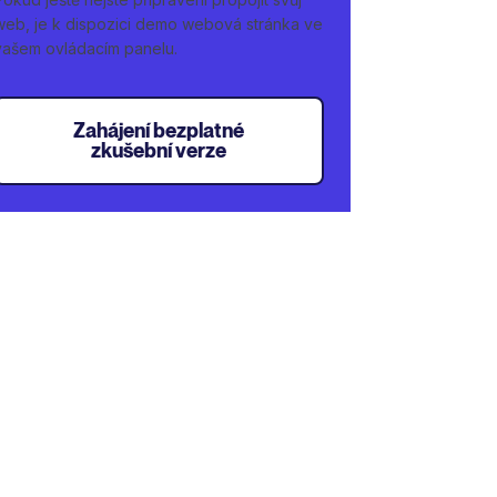
web, je k dispozici demo webová stránka ve
vašem ovládacím panelu.
Zahájení bezplatné
zkušební verze