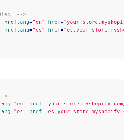
ntent -->
"
hreflang
=
"en"
href
=
"your-store.myshopify.co
"
hreflang
=
"es"
href
=
"es.your-store.myshopify
-->
lang
=
"en"
href
=
"your-store.myshopify.com/coll
lang
=
"es"
href
=
"es.your-store.myshopify.com/c