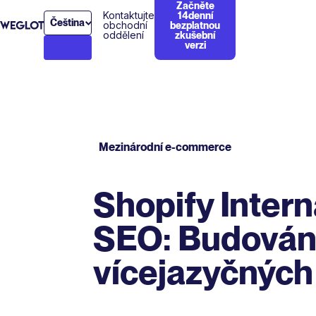
Začněte
Kontaktujte
14denní
Čeština
obchodní
bezplatnou
oddělení
zkušební
verzi
Mezinárodní e-commerce
Shopify Intern
SEO: Budován
vícejazyčnýc