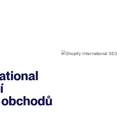
ational
í
h obchodů