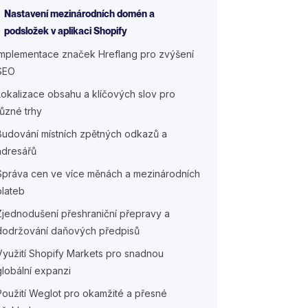
Nastavení mezinárodních domén a
podsložek v aplikaci Shopify
Implementace značek Hreflang pro zvýšení
SEO
Lokalizace obsahu a klíčových slov pro
různé trhy
Budování místních zpětných odkazů a
adresářů
Správa cen ve více měnách a mezinárodních
plateb
Zjednodušení přeshraniční přepravy a
dodržování daňových předpisů
Využití Shopify Markets pro snadnou
globální expanzi
Použití Weglot pro okamžité a přesné