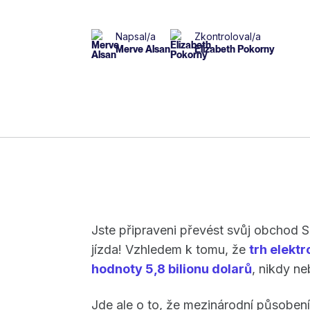
Napsal/a
Zkontroloval/a
Merve Alsan
Elizabeth Pokorny
Jste připraveni převést svůj obchod Sh
jízda! Vzhledem k tomu, že
trh elekt
hodnoty 5,8 bilionu dolarů
, nikdy ne
Jde ale o to, že mezinárodní působen