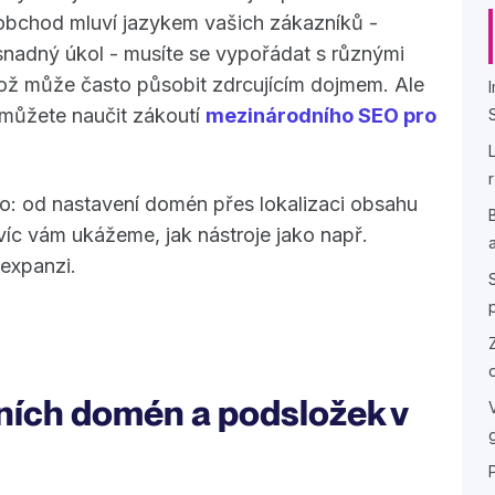
 obchod mluví jazykem vašich zákazníků -
snadný úkol - musíte se vypořádat s různými
což může často působit zdrcujícím dojmem. Ale
e můžete naučit zákoutí
mezinárodního SEO pro
o: od nastavení domén přes lokalizaci obsahu
íc vám ukážeme, jak nástroje jako např.
expanzi.
ních domén a podsložek v