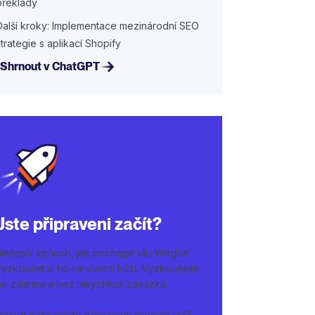
překlady
Další kroky: Implementace mezinárodní SEO
strategie s aplikací Shopify
Shrnout v ChatGPT
Jste připraveni začít?
Nejlepší způsob, jak pochopit sílu Weglot
vyzkoušet si ho na vlastní kůži. Vyzkoušejte
ho zdarma a bez jakýchkoli závazků.
Pokud ještě nejste připraveni propojit svůj