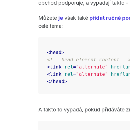
obchod podporuje, a vypadají takto -
Můžete
je
však také
přidat ručně p
celé téma:
<
head
>
<!-- head element content --
<
link
rel
=
"alternate"
hrefla
<
link
rel
=
"alternate"
hrefla
</
head
>
A takto to vypadá, pokud přidáváte zn