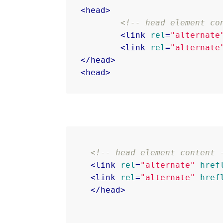
<
head
>
<!-- head element co
<
link
rel
=
"alternate
<
link
rel
=
"alternate
</
head
>
<
head
>
<!-- head element content 
<
link
rel
=
"alternate"
href
<
link
rel
=
"alternate"
href
</
head
>