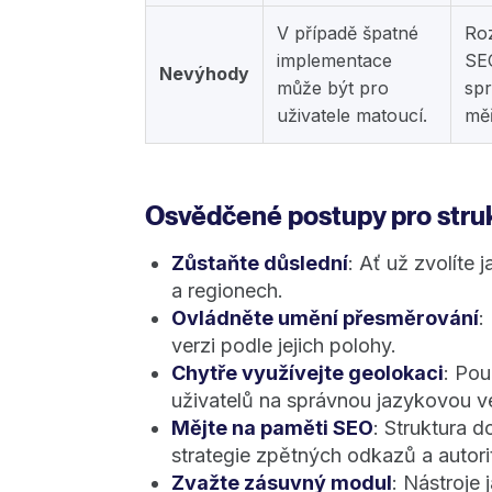
V případě špatné
Roz
implementace
SEO
Nevýhody
může být pro
spr
uživatele matoucí.
měř
Osvědčené postupy pro str
Zůstaňte důslední
: Ať už zvolíte 
a regionech.
Ovládněte umění přesměrování
:
verzi podle jejich polohy.
Chytře využívejte geolokaci
: Pou
uživatelů na správnou jazykovou ve
Mějte na paměti SEO
: Struktura d
strategie zpětných odkazů a autor
Zvažte zásuvný modul
: Nástroje 