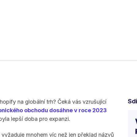
Sdí
opify na globální trh? Čeká vás vzrušující
ronického obchodu dosáhne v roce 2023
byla lepší doba pro expanzi.
í vyžaduje mnohem víc než jen překlad názvů