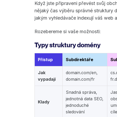
Když jste připraveni převést svůj ob
nějaký čas výběru správné struktury 
jakým vyhledávače indexují váš web a j
Rozebereme si vaše možnosti:
Typy struktury domény
Přístup
Subdirektáře
Su
Jak
domain.com/en,
cs
vypadají
domain.com/fr
fr.
Snadná správa,
Jas
jednotná data SEO,
obs
Klady
jednoduché
umo
sledování
cíl