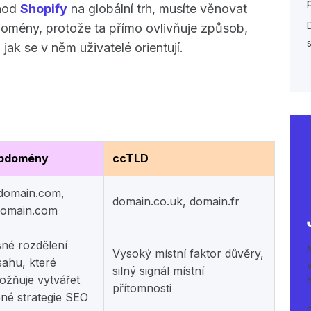
chod
Shopify
na globální trh, musíte věnovat
domény, protože ta přímo ovlivňuje způsob,
ak se v něm uživatelé orientují.
bdomény
ccTLD
.domain.com,
domain.co.uk, domain.fr
domain.com
né rozdělení
Vysoký místní faktor důvěry,
ahu, které
silný signál místní
žňuje vytvářet
přítomnosti
ené strategie SEO