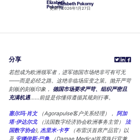
Elizabeth Pokorny
更新于
2026年1月27日
分享
若想成为欧洲领军者，进军德国市场绝非可有可无
——而是必经之路。这绝非临场应变之策。抛开严苛
刻板的刻板印象，
德国市场要求严苛、组织严密且
充满机遇
……前提是你懂得遵循其规则行事。
塞尔玛·肖文
（Agorapulse客户关系经理），
阿加
塔·伊达尔戈
（法国数字经济协会欧洲事务主管）
法
国数字协会
),
杰里米·卡亨
（布雷沃首席产品官）以
及
安娜伊斯·巴鲁
（Damae Medical首席执行官兼