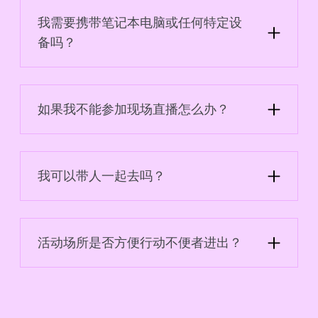
为您提供实用的实践学习体验。
我需要携带笔记本电脑或任何特定设
备吗？
不，一切准备就绪，您无需任何装备即可充分享受
活动。无需做笔记--视频将发送给您！
如果我不能参加现场直播怎么办？
活动将进行录制，您将通过电子邮件收到完整的重
播内容。
我可以带人一起去吗？
可以，但每位与会者必须单独注册，以确保能够参
加（座位有限）。
活动场所是否方便行动不便者进出？
是的，活动场地可供行动不便者进出。