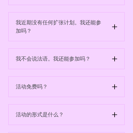
是的，每场会议都包括问答环节，您可以直接与专
家互动。
我近期没有任何扩张计划。我还能参
加吗？
当然。该活动是预测未来项目和深入了解德国市场
的绝佳机会。
我不会说法语。我还能参加吗？
活动将以法语进行，但之后可使用英语。如果您希
望收到翻译材料，请联系我们。
活动免费吗？
是的，活动完全免费，但需要提前报名。名额有
限，请抓紧时间报名！
活动的形式是什么？
活动包括现场推荐、问答环节和非正式交流时刻，