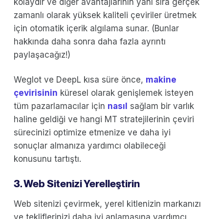
kolaydır ve diğer avantajlarının yanı sıra gerçek
zamanlı olarak yüksek kaliteli çeviriler üretmek
için otomatik içerik algılama sunar. (Bunlar
hakkında daha sonra daha fazla ayrıntı
paylaşacağız!)
Weglot ve DeepL kısa süre önce,
makine
çevirisinin
küresel olarak genişlemek isteyen
tüm pazarlamacılar için
nasıl
sağlam bir varlık
haline geldiği ve hangi MT stratejilerinin çeviri
sürecinizi optimize etmenize ve daha iyi
sonuçlar almanıza yardımcı olabileceği
konusunu tartıştı.
3. Web Sitenizi Yerelleştirin
Web sitenizi çevirmek, yerel kitlenizin markanızı
ve tekliflerinizi daha iyi anlamasına yardımcı