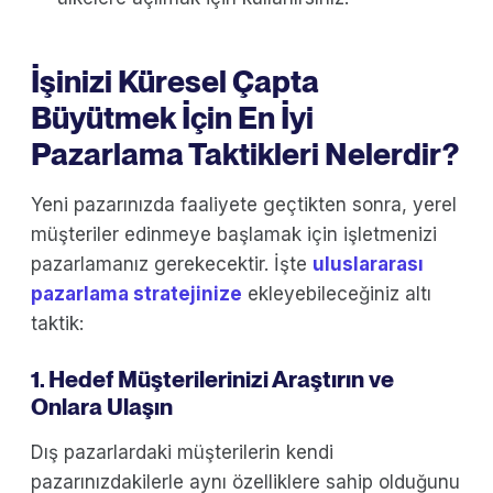
İşinizi Küresel Çapta
Büyütmek İçin En İyi
Pazarlama Taktikleri Nelerdir?
Yeni pazarınızda faaliyete geçtikten sonra, yerel
müşteriler edinmeye başlamak için işletmenizi
pazarlamanız gerekecektir. İşte
uluslararası
pazarlama stratejinize
ekleyebileceğiniz altı
taktik:
1. Hedef Müşterilerinizi Araştırın ve
Onlara Ulaşın
Dış pazarlardaki müşterilerin kendi
pazarınızdakilerle aynı özelliklere sahip olduğunu