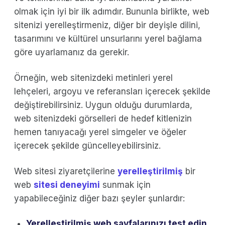
olmak için iyi bir ilk adımdır. Bununla birlikte, web
sitenizi yerelleştirmeniz, diğer bir deyişle dilini,
tasarımını ve kültürel unsurlarını yerel bağlama
göre uyarlamanız da gerekir.
Örneğin, web sitenizdeki metinleri yerel
lehçeleri, argoyu ve referansları içerecek şekilde
değiştirebilirsiniz. Uygun olduğu durumlarda,
web sitenizdeki görselleri de hedef kitlenizin
hemen tanıyacağı yerel simgeler ve öğeler
içerecek şekilde güncelleyebilirsiniz.
Web sitesi ziyaretçilerine
yerelleştirilmiş
bir
web
sitesi deneyimi
sunmak için
yapabileceğiniz diğer bazı şeyler şunlardır:
Yerelleştirilmiş web sayfalarınızı test edin.