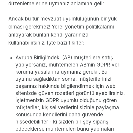
düzenlemelerine uymanız anlamına gelir.
Ancak bu tür mevzuat uyumluluğunun bir yük
olması gerekmez! Yerel yönetim politikalarını
anlayarak bunları kendi yararınıza
kullanabilirsiniz. İşte bazı fikirler:
Avrupa Birliği'ndeki (AB) müşterilere satış
yapıyorsanız, muhtemelen AB'nin GDPR veri
koruma yasalarına uymanız gerekir. Bu
uyumu sağladıktan sonra, müşterilerinizi
başarınız hakkında bilgilendirmek için web
sitenizde güven rozetleri görüntüleyebilirsiniz.
İşletmenizin GDPR uyumlu olduğunu gören
müşteriler, kişisel verilerini sizinle paylaşma
konusunda kendilerini daha güvende
hissedebilirler - ki sizden bir şey sipariş
edeceklerse muhtemelen bunu yapmaları