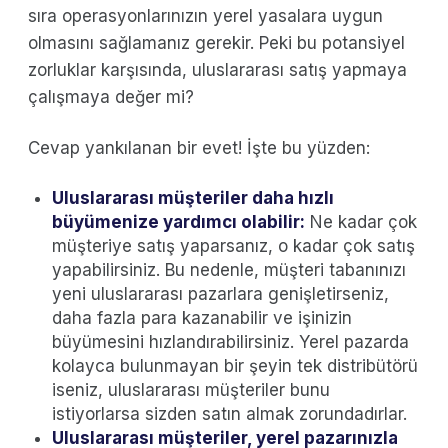
sıra operasyonlarınızın yerel yasalara uygun
olmasını sağlamanız gerekir. Peki bu potansiyel
zorluklar karşısında, uluslararası satış yapmaya
çalışmaya değer mi?
Cevap yankılanan bir evet! İşte bu yüzden:
Uluslararası müşteriler daha hızlı
büyümenize yardımcı olabilir:
Ne kadar çok
müşteriye satış yaparsanız, o kadar çok satış
yapabilirsiniz. Bu nedenle, müşteri tabanınızı
yeni uluslararası pazarlara genişletirseniz,
daha fazla para kazanabilir ve işinizin
büyümesini hızlandırabilirsiniz. Yerel pazarda
kolayca bulunmayan bir şeyin tek distribütörü
iseniz, uluslararası müşteriler bunu
istiyorlarsa sizden satın almak zorundadırlar.
Uluslararası müşteriler, yerel pazarınızla