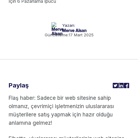
Yazan:
Merve Alsan
Güncelleme:
17 Mart 2025
Paylaş
Flaş haber: Sadece bir web sitesine sahip
olmanız, çevrimiçi işletmenizin uluslararası
müşterilere satış yapmak için hazır olduğu
anlamına gelmez!