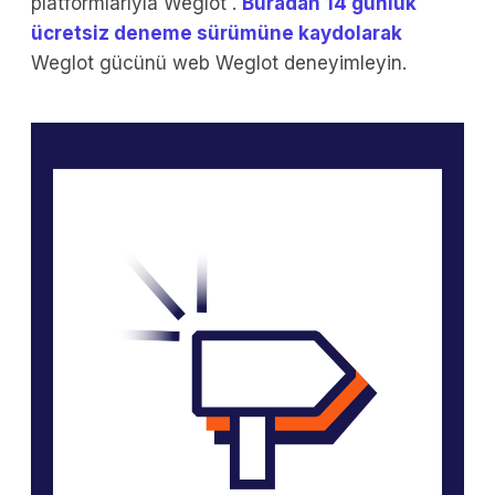
platformlarıyla Weglot .
Buradan 14 günlük
ücretsiz deneme sürümüne kaydolarak
Weglot gücünü web Weglot deneyimleyin.