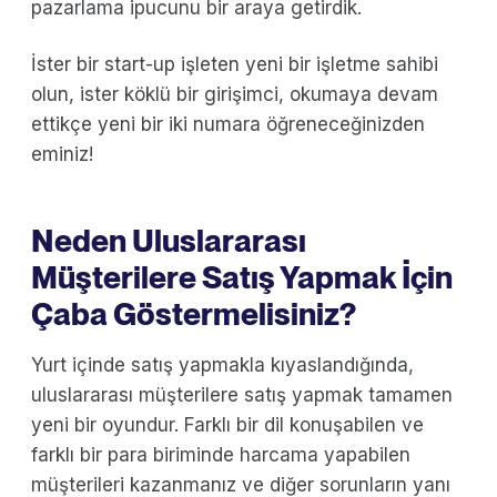
pazarlama ipucunu bir araya getirdik.
İster bir start-up işleten yeni bir işletme sahibi
olun, ister köklü bir girişimci, okumaya devam
ettikçe yeni bir iki numara öğreneceğinizden
eminiz!
Neden Uluslararası
Müşterilere Satış Yapmak İçin
Çaba Göstermelisiniz?
Yurt içinde satış yapmakla kıyaslandığında,
uluslararası müşterilere satış yapmak tamamen
yeni bir oyundur. Farklı bir dil konuşabilen ve
farklı bir para biriminde harcama yapabilen
müşterileri kazanmanız ve diğer sorunların yanı