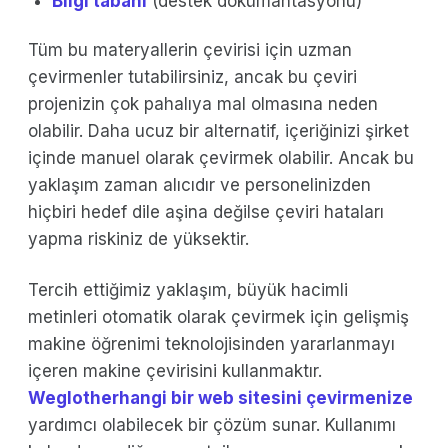
Bilgi tabanı
(destek dokümantasyonu)
Tüm bu materyallerin çevirisi için uzman
çevirmenler tutabilirsiniz, ancak bu çeviri
projenizin çok pahalıya mal olmasına neden
olabilir. Daha ucuz bir alternatif, içeriğinizi şirket
içinde manuel olarak çevirmek olabilir. Ancak bu
yaklaşım zaman alıcıdır ve personelinizden
hiçbiri hedef dile aşina değilse çeviri hataları
yapma riskiniz de yüksektir.
Tercih ettiğimiz yaklaşım, büyük hacimli
metinleri otomatik olarak çevirmek için gelişmiş
makine öğrenimi teknolojisinden yararlanmayı
içeren makine çevirisini kullanmaktır.
Weglot
herhangi bir web sitesini çevirmenize
yardımcı olabilecek bir çözüm sunar. Kullanımı