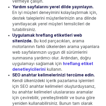
vermeye çalışın.
Yardım sayfalarını yerel dilde yayınlayın.
En iyi müşteri deneyimini kolaylaştırmak için,
destek taleplerini müşterilerinizin ana dilinde
yanıtlayacak yerel müşteri temsilcileri de
tutabilirsiniz.
Uygulamak
hreflang etiketleri
web
sitenizde.
Bu kod parçacıkları, arama
motorlarının farklı ülkelerden arama yapanlara
web sayfalarınızın uygun dil sürümlerini
sunmasına yardımcı olur. Ardından, doğru
uygulamayı sağlamak için
hreflang etiket
denetleyicilerini
kullanın.
SEO anahtar kelimelerinizi tercüme edin.
Kendi ülkenizdeki içerik pazarlama işlemleri
için SEO anahtar kelimeleri oluşturduysanız,
bu anahtar kelimeleri uluslararası aramalar
için çevirebilir, yerelleştirebilir ve buna göre
yeniden kullanabilirsiniz. Bunun tam olarak