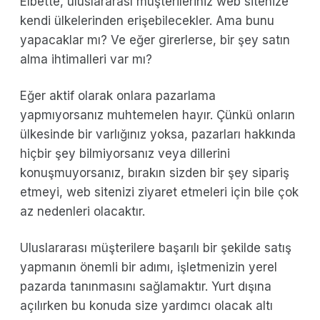
Elbette, uluslararası müşterileriniz web sitenize
kendi ülkelerinden erişebilecekler. Ama bunu
yapacaklar mı? Ve eğer girerlerse, bir şey satın
alma ihtimalleri var mı?
Eğer aktif olarak onlara pazarlama
yapmıyorsanız muhtemelen hayır. Çünkü onların
ülkesinde bir varlığınız yoksa, pazarları hakkında
hiçbir şey bilmiyorsanız veya dillerini
konuşmuyorsanız, bırakın sizden bir şey sipariş
etmeyi, web sitenizi ziyaret etmeleri için bile çok
az nedenleri olacaktır.
Uluslararası müşterilere başarılı bir şekilde satış
yapmanın önemli bir adımı, işletmenizin yerel
pazarda tanınmasını sağlamaktır. Yurt dışına
açılırken bu konuda size yardımcı olacak altı