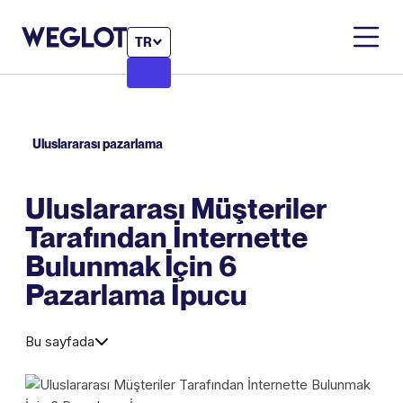
TR
Uluslararası pazarlama
Uluslararası Müşteriler
Tarafından İnternette
Bulunmak İçin 6
Pazarlama İpucu
Bu sayfada