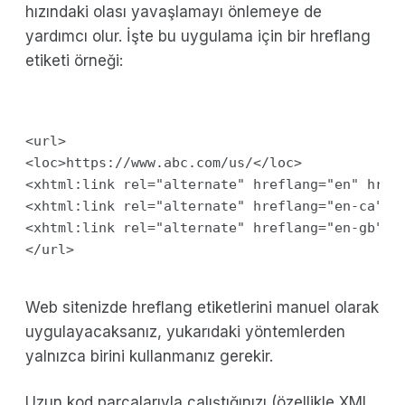
hızındaki olası yavaşlamayı önlemeye de
yardımcı olur. İşte bu uygulama için bir hreflang
etiketi örneği:
<url>

<loc>https://www.abc.com/us/</loc>

<xhtml:link rel="alternate" hreflang="en" href
<xhtml:link rel="alternate" hreflang="en-ca" hr
<xhtml:link rel="alternate" hreflang="en-gb" hr
Web sitenizde hreflang etiketlerini manuel olarak
uygulayacaksanız, yukarıdaki yöntemlerden
yalnızca birini kullanmanız gerekir.
Uzun kod parçalarıyla çalıştığınızı (özellikle XML