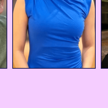
engelska kunder snabbare än
någonsin. Det har varit en
r
game-changer för vår
m
verksamhet!
Aditi Tanwar
Innehållschef, Seahawk Media