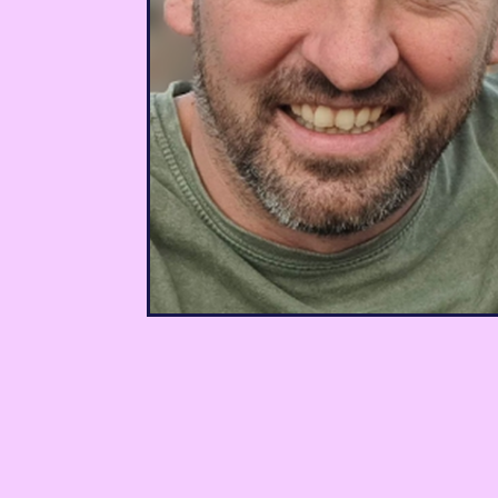
Michel van Luijtelaa
Medgrundare, GMBapi.co