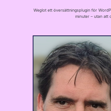
Weglot ett översättningsplugin för WordPr
minuter – utan att
Bland de verktyg vi testad
var Weglot bäst på att ge os
en helt översatt WordPress
webbplats på flera språk so
också var SEO-vänlig