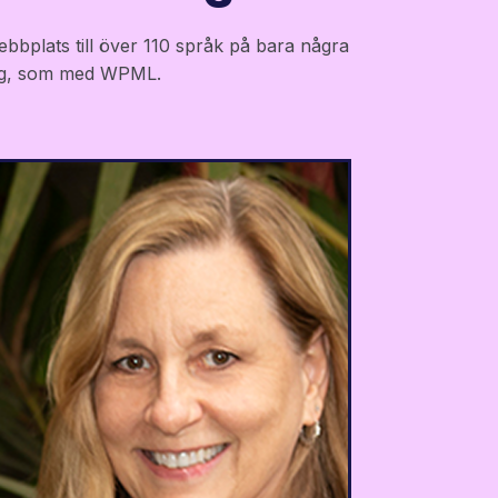
ebbplats till över 110 språk på bara några
räng, som med WPML.
Vi hade tidigare stött på
kompatibilitetsproblem med
andra WordPress-
översättningslösningar, men
med Weglot fungerade allt