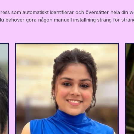
ess som automatiskt identifierar och översätter hela din w
 du behöver göra någon manuell inställning sträng för st
e
Tack vare
s
användarvänligheten och de
-
snabba, smidiga
m
översättningarna har vi
.
kunnat attrahera icke-