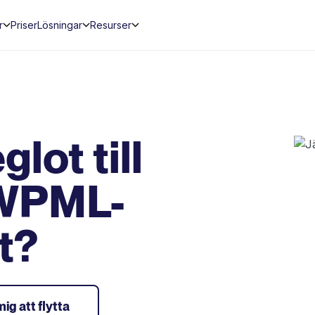
r
Priser
Lösningar
Resurser
lot till
 WPML-
t?
mig att flytta