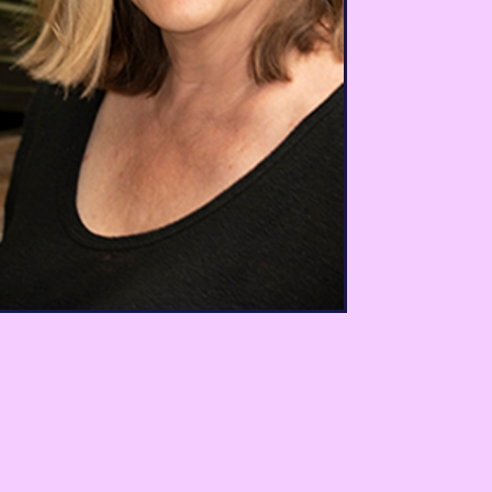
smidigt.
Kim Martin
Senior kommunikationsansvarig, TCI