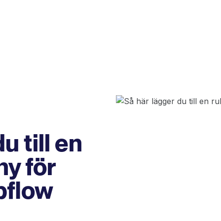
u till en
y för
bflow