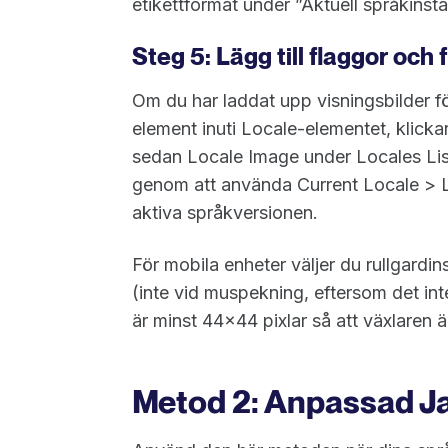
etikettformat under ”Aktuell språkinstäl
Steg 5: Lägg till flaggor och 
Om du har laddat upp visningsbilder för
element inuti Locale-elementet, klicka
sedan Locale Image under Locales Lis
genom att använda Current Locale > Lo
aktiva språkversionen.
För mobila enheter väljer du rullgardi
(inte vid muspekning, eftersom det int
är minst 44x44 pixlar så att växlaren är
Metod 2: Anpassad J