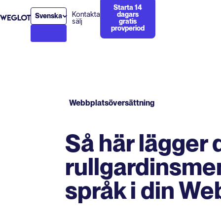
Starta 14
Kontakta
dagars
Svenska
sälj
gratis
provperiod
Webbplatsöversättning
Så här lägger d
rullgardinsmen
språk i din We