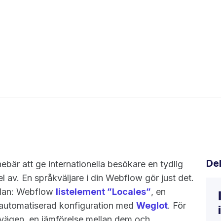
De
ebär att ge internationella besökare en tydlig
del av. En språkväljare i din Webflow gör just det.
sådan: Webflow
listelement ”Locales”
, en
automatiserad konfiguration med
Weglot
. För
ckvägen, en jämförelse mellan dem och