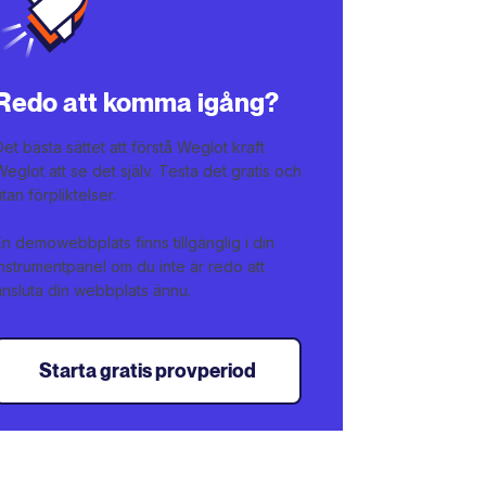
Redo att komma igång?
Det bästa sättet att förstå Weglot kraft
Weglot att se det själv. Testa det gratis och
utan förpliktelser.
En demowebbplats finns tillgänglig i din
instrumentpanel om du inte är redo att
ansluta din webbplats ännu.
Starta gratis provperiod