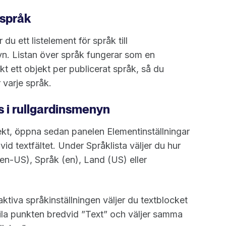
 språk
du ett listelement för språk till
yn. Listan över språk fungerar som en
kt ett objekt per publicerat språk, så du
 varje språk.
as i rullgardinsmenyn
jekt, öppna sedan panelen Elementinställningar
vid textfältet. Under Språklista väljer du hur
en-US), Språk (en), Land (US) eller
ktiva språkinställningen väljer du textblocket
 lila punkten bredvid ”Text” och väljer samma