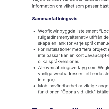
information om vilket som passar bäst f
Sammanfattningsvis:
Webflowinbyggda listelement ”Loca
rullgardinsmenyalternativ utifrån de
skapa en länk för varje språk manue
För installationer med flera projek
inte passar kan en kort JavaScript
olika språkversioner.
AI-översättningsverktyg som Weglo
vänliga webbadresser i ett enda s
inte gör).
Mobilanvändbarhet är viktigt: ange
funktionen ”Öppna vid klick” iställ