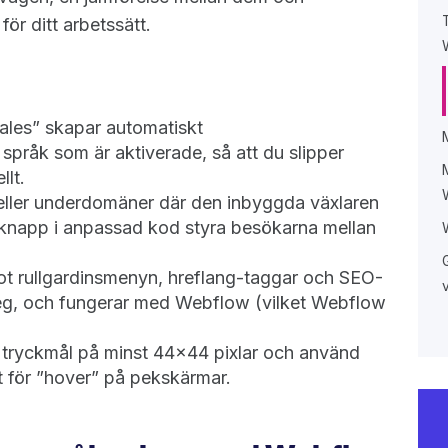
ör ditt arbetssätt.
les” skapar automatiskt
 språk som är aktiverade, så att du slipper
llt.
t eller underdomäner där den inbyggda växlaren
-knapp i anpassad kod styra besökarna mellan
t rullgardinsmenyn, hreflang-taggar och SEO-
teg, och fungerar med Webflow (vilket Webflow
 tryckmål på minst 44x44 pixlar och använd
et för ”hover” på pekskärmar.