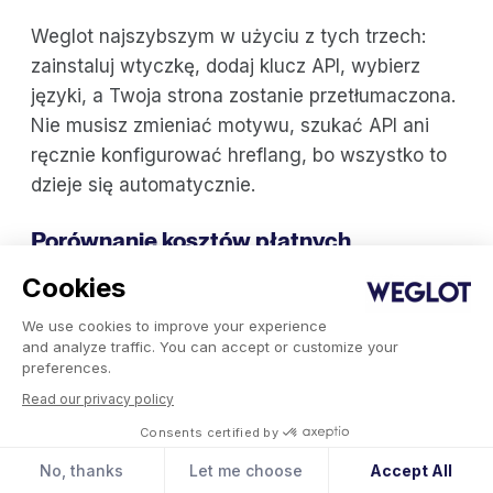
Weglot najszybszym w użyciu z tych trzech:
zainstaluj wtyczkę, dodaj klucz API, wybierz
języki, a Twoja strona zostanie przetłumaczona.
Nie musisz zmieniać motywu, szukać API ani
ręcznie konfigurować hreflang, bo wszystko to
dzieje się automatycznie.
Porównanie kosztów płatnych
Cookies
Polylang 99–198 euro rocznie, a TranslatePress
od 99 do 349 euro, ale prawdziwe koszty kryją
We use cookies to improve your experience
się w miesięcznych zestawieniach czasu pracy i
and analyze traffic. You can accept or customize your
preferences.
rachunkach za hosting.
Read our privacy policy
Oprócz tych opłat obie wtyczki wymagają
Consents certified by
„dopłat”, jeśli potrzebne są dodatkowe słowa.
No, thanks
Let me choose
Accept All
Cena początkowa TranslatePresswynosi 99