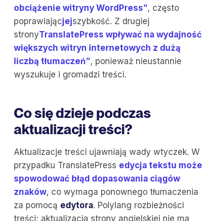
obciążenie witryny WordPress”
, często
poprawiając
jej
szybkość. Z drugiej
strony
TranslatePress wpływać na wydajność
większych witryn internetowych z dużą
liczbą tłumaczeń”
, ponieważ nieustannie
wyszukuje i gromadzi treści.
Co się dzieje podczas
aktualizacji treści?
Aktualizacje treści ujawniają wady wtyczek. W
przypadku TranslatePress
edycja tekstu może
spowodować błąd dopasowania ciągów
znaków
, co wymaga ponownego tłumaczenia
za pomocą
edytora
. Polylang rozbieżności
treści; aktualizacja strony angielskiej nie ma