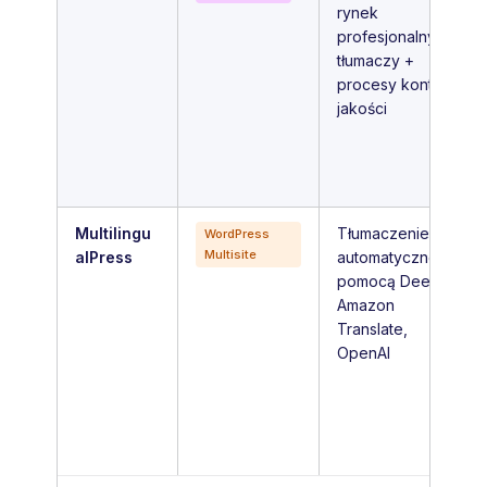
rynek
profesjonalnych
tłumaczy +
procesy kontroli
jakości
Multilingu
Tłumaczenie
WordPress
Multisite
alPress
automatyczne za
pomocą DeepL,
Amazon
Translate,
OpenAI