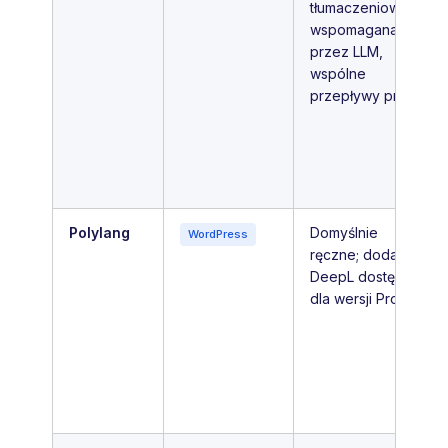
tłumaczeniowa,
wspomagana
przez LLM,
wspólne
przepływy pracy
Polylang
Domyślnie
WordPress
ręczne; dodatek
DeepL dostępny
dla wersji Pro