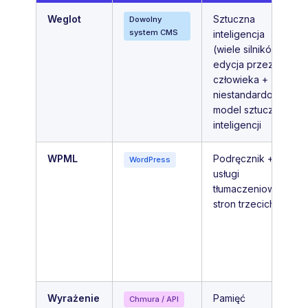
Weglot
Sztuczna
Dowolny
system CMS
inteligencja
(wiele silników) +
edycja przez
człowieka +
niestandardowy
model sztucznej
inteligencji
WPML
Podręcznik +
WordPress
usługi
tłumaczeniowe
stron trzecich
Wyrażenie
Pamięć
Chmura / API