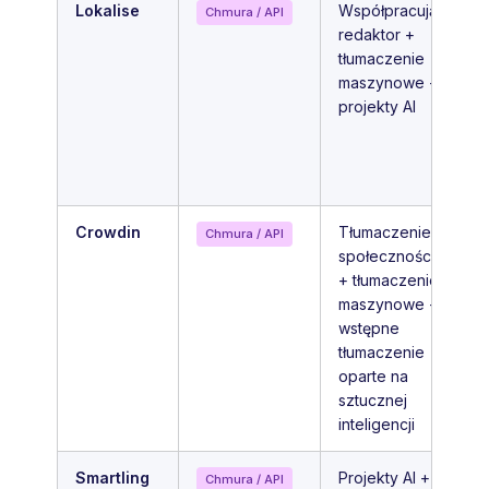
Lokalise
Współpracujący
Chmura / API
redaktor +
tłumaczenie
maszynowe +
projekty AI
Crowdin
Tłumaczenie
Chmura / API
społecznościowe
+ tłumaczenie
maszynowe +
wstępne
tłumaczenie
oparte na
sztucznej
inteligencji
Smartling
Projekty AI +
Chmura / API