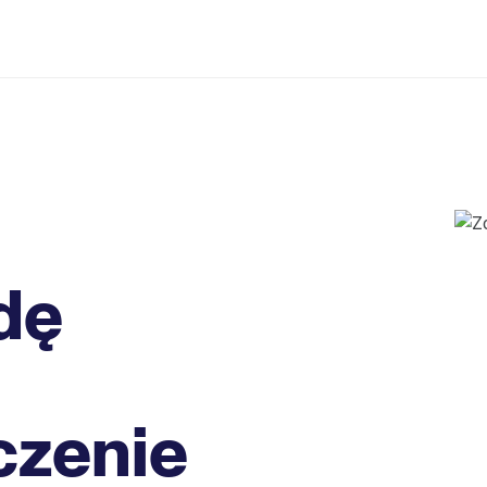
dę
czenie