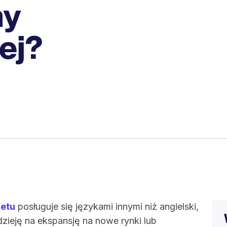
ny
ej?
netu
posługuje się językami innymi niż angielski,
dzieję na ekspansję na nowe rynki lub