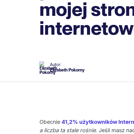
mojej stro
internetow
Autor:
Elizabeth Pokorny
Obecnie
41,2% użytkowników Inter
a liczba ta stale rośnie
. Jeśli masz na