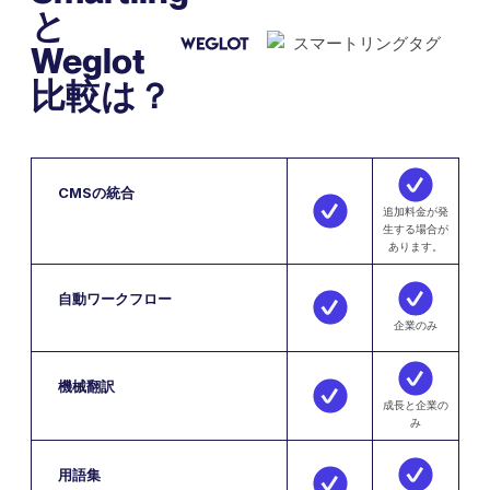
と
Weglot
比較は？
CMSの統合
追加料金が発
生する場合が
あります。
自動ワークフロー
企業のみ
機械翻訳
成長と企業の
み
用語集