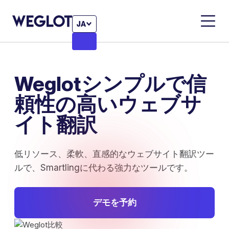
JA
Weglotシンプルで信
頼性の高いウェブサ
イト翻訳
低リソース、柔軟、直感的なウェブサイト翻訳ツー
ルで、Smartlingに代わる強力なツールです。
デモを予約