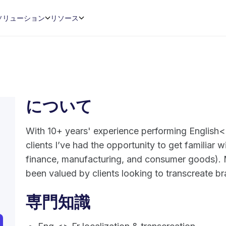
ソリューション
リソース
について
With 10+ years' experience performing English<>
clients I’ve had the opportunity to get familiar wi
finance, manufacturing, and consumer goods). My
been valued by clients looking to transcreate b
専門知識