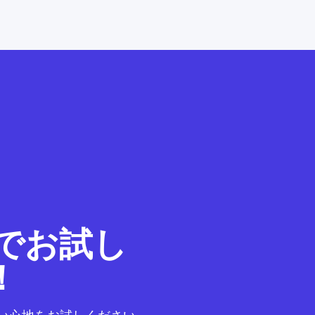
料でお試し
！