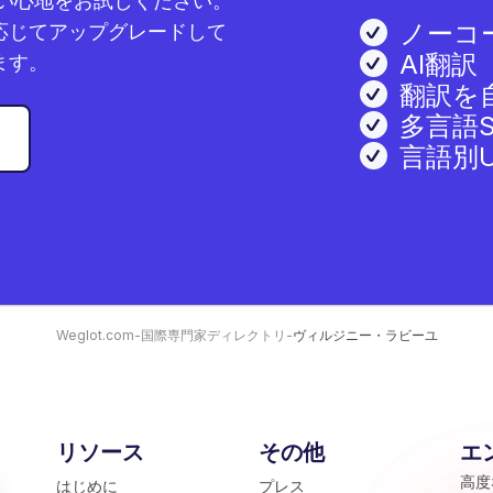
使い心地をお試しください。
ノーコ
応じてアップグレードして
AI翻訳
ます。
翻訳を
多言語S
言語別U
Weglot.com
-
国際専門家ディレクトリ
-
ヴィルジニー・ラビーユ
リソース
その他
エ
高度
はじめに
プレス