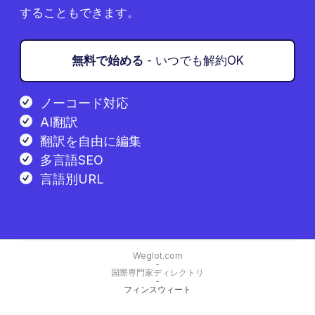
することもできます。
無料で始める
- いつでも解約OK
ノーコード対応
AI翻訳
翻訳を自由に編集
多言語SEO
言語別URL
Weglot.com
-
国際専門家ディレクトリ
-
フィンスウィート