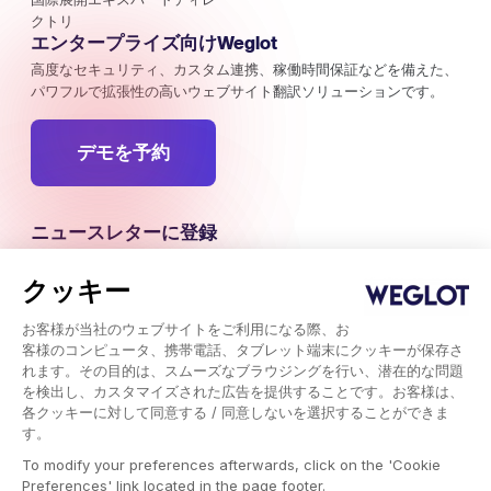
クトリ
エンタープライズ向けWeglot
高度なセキュリティ、カスタム連携、稼働時間保証などを備えた、
パワフルで拡張性の高いウェブサイト翻訳ソリューションです。
デモを予約
ニュースレターに登録
海外マーケティングのキャンペーン、トレンド、注目すべきインサ
イトの最新情報をお届けします。
クッキー
お客様が当社のウェブサイトをご利用になる際、お
今すぐ登録
客様のコンピュータ、携帯電話、タブレット端末にクッキーが保存さ
れます。その目的は、スムーズなブラウジングを行い、潜在的な問題
を検出し、カスタマイズされた広告を提供することです。お客様は、
各クッキーに対して同意する / 同意しないを選択することができま
す。
Weglot © 2026, Translation as a service.
To modify your preferences afterwards, click on the 'Cookie
Copyright © 2026 Weglot rights reserved.
Preferences' link located in the page footer.