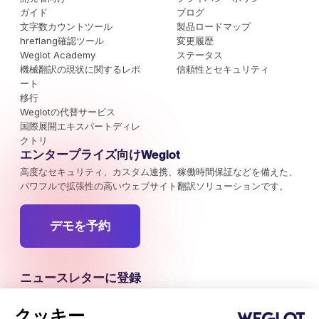
ガイド
ブログ
文字数カウントツール
製品ロードマップ
hreflang確認ツール
変更履歴
Weglot Academy
ステータス
機械翻訳の現状に関するレポ
信頼性とセキュリティ
ート
移行
Weglotの代替サービス
国際展開エキスパートディレ
クトリ
エンタープライズ向けWeglot
高度なセキュリティ、カスタム連携、稼働時間保証などを備えた、
パワフルで拡張性の高いウェブサイト翻訳ソリューションです。
デモを予約
ニュースレターに登録
海外マーケティングのキャンペーン、トレンド、注目すべきインサ
イトの最新情報をお届けします。
クッキー