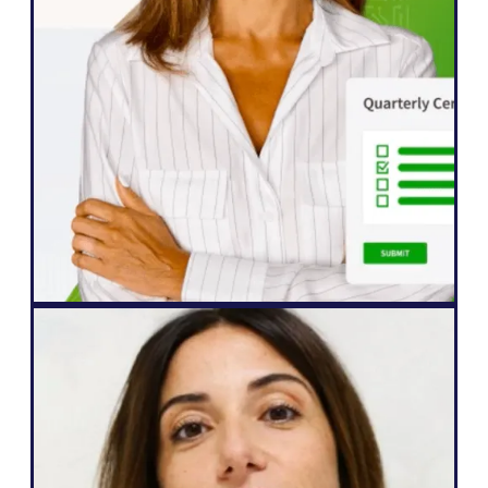
rapidamente il nostro sito in cinque
lingue. Abbiamo già visto un aumento
significativo del coinvolgimento da parte
del pubblico internazionale, ora più
propenso che mai a interagire con i nostri
contenuti".
John Springli
Responsabile Senior del Sito Web
Web Agency
"Weglot è perfetto perché risponde alle