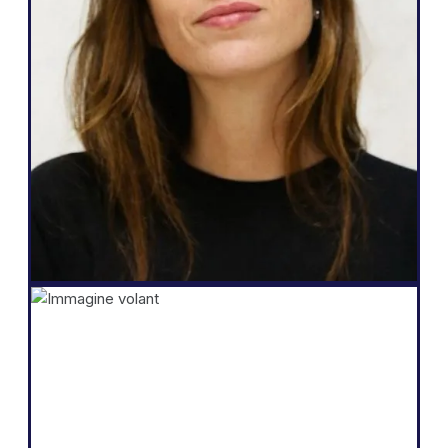
mie esigenze e a ciò che posso offrire ai
miei clienti: un modo semplice per
rendere il sito multilingue, piena
autonomia nella gestione, più contatti
generati e la possibilità di fare tutto in
pochi clic".
Salomé Amar
Fondatore
Shopify
“La nostra attività si basa sulla vendita di