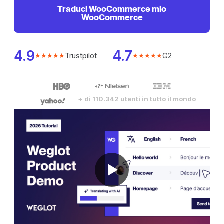
Traduci WooCommerce mio
WooCommerce
4.9
4.7
Trustpilot
G2
★★★★★
★★★★★
+ di 110.342 utenti in tutto il mondo