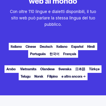
web al mondo
Con oltre 110 lingue e dialetti disponibili, il tuo
sito web può parlare la stessa lingua del tuo
pubblico.
Italiano
Cinese
Deutsch
Italiano
Español
Hindi
Português
한국어
Français
Arabo
Vietnamita
Olandese
Svenska
日本語
Türkçe
Telugu
Norsk
Filipino
e altro ancora →