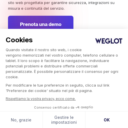
sito web progettata per garantire sicurezza, integrazioni su
misura e continuità del servizio.
Prenota una demo
Cookies
Iscriviti alla nostra newsletter
Quando visitate il nostro sito web, i cookie
Rimani aggiornato sulle campagne di marketing internazionali,
vengono memorizzati nel vostro computer, telefono cellulare o
sulle tendenze e sulle informazioni che meritano la tua
tablet. Il loro scopo è facilitare la navigazione, individuare
attenzione.
potenziali problemi e distribuire offerte commerciali
personalizzate. È possibile personalizzare il consenso per ogni
cookie.
Iscriviti ora
Per modificare le tue preferenze in seguito, clicca sul link
'Preferenze dei cookie' situato nel piè di pagina.
Rispettiamo la vostra privacy, ecco come.
Consenso certificato da
Weglot 2026, Traduzione come servizio.
Copyright © 2026 Weglot i diritti riservati.
Gestire le
No, grazie
OK
impostazioni