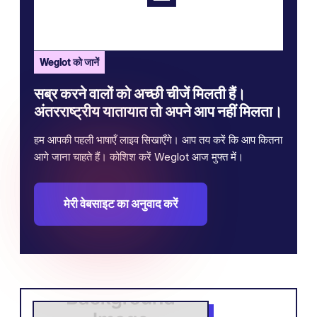
Weglot को जानें
सब्र करने वालों को अच्छी चीजें मिलती हैं।
अंतरराष्ट्रीय यातायात तो अपने आप नहीं मिलता।
हम आपकी पहली भाषाएँ लाइव सिखाएँगे। आप तय करें कि आप कितना
आगे जाना चाहते हैं। कोशिश करें Weglot आज मुफ्त में।
मेरी वेबसाइट का अनुवाद करें