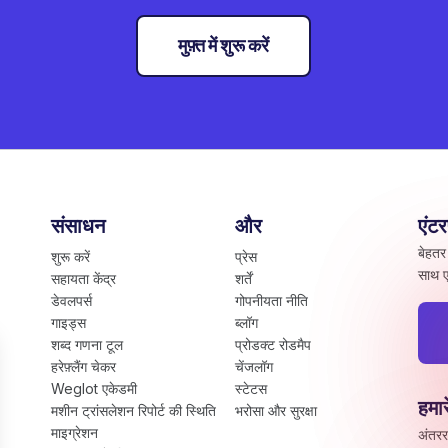
मुफ़्त में शुरू करें
संसाधन
और
एंट
बेहतर
शुरू करें
प्रेस
साथ ए
सहायता केंद्र
शर्तें
डेवलपर्स
गोपनीयता नीति
गाइड्स
ब्लॉग
शब्द गणना टूल
प्रोडक्ट रोडमैप
हरेफ़्लैंग चेकर
चेंजलॉग
Weglot एकेडमी
स्टेटस
हमार
मशीन ट्रांसलेशन रिपोर्ट की स्थिति
भरोसा और सुरक्षा
माइग्रेशन
अंतरर