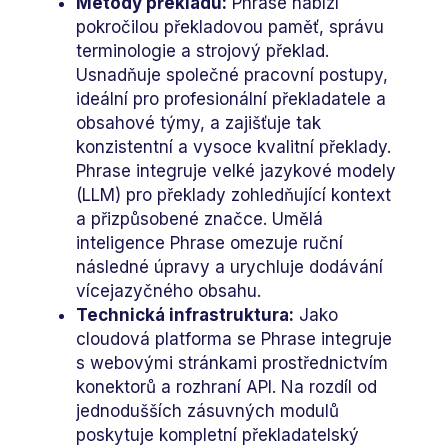
Metody překladu:
Phrase nabízí
pokročilou překladovou paměť, správu
terminologie a strojový překlad.
Usnadňuje společné pracovní postupy,
ideální pro profesionální překladatele a
obsahové týmy, a zajišťuje tak
konzistentní a vysoce kvalitní překlady.
Phrase integruje velké jazykové modely
(LLM) pro překlady zohledňující kontext
a přizpůsobené značce. Umělá
inteligence Phrase omezuje ruční
následné úpravy a urychluje dodávání
vícejazyčného obsahu.
Technická infrastruktura:
Jako
cloudová platforma se Phrase integruje
s webovými stránkami prostřednictvím
konektorů a rozhraní API. Na rozdíl od
jednodušších zásuvných modulů
poskytuje kompletní překladatelský