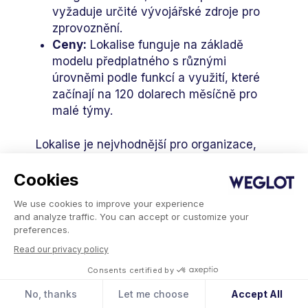
vyžaduje určité vývojářské zdroje pro
zprovoznění.
Ceny:
Lokalise funguje na základě
modelu předplatného s různými
úrovněmi podle funkcí a využití, které
začínají na 120 dolarech měsíčně pro
malé týmy.
Lokalise je nejvhodnější pro organizace,
ve kterých musí na překladech
Cookies
spolupracovat více zúčastněných stran -
vývojáři, překladatelé, obchodníci - a
We use cookies to improve your experience
and analyze traffic. You can accept or customize your
zajistit tak zjednodušený proces lokalizace
preferences.
napříč týmy. Jeho intuitivní uživatelské
Read our privacy policy
rozhraní, silné nástroje pro kontrolu kvality
Consents certified by
a automatizace pracovních postupů jsou
ideální pro komplexní projekty. Mezi hlavní
No, thanks
Let me choose
Accept All