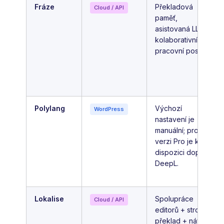
Fráze
Překladová
Cloud / API
paměť,
asistovaná LLM,
kolaborativní
pracovní postupy
Polylang
Výchozí
WordPress
nastavení je
manuální; pro
verzi Pro je k
dispozici doplněk
DeepL.
Lokalise
Spolupráce
Cloud / API
editorů + strojový
překlad + návrhy