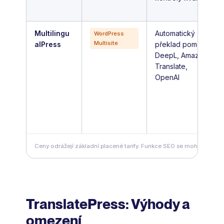
Multilingu
Automatický
WordPress
Multisite
alPress
překlad pomocí
DeepL, Amazon
Translate,
OpenAI
Ceny odrážejí základní placené tarify. Funkce SEO se mohou lišit po
TranslatePress: Výhody a
omezení