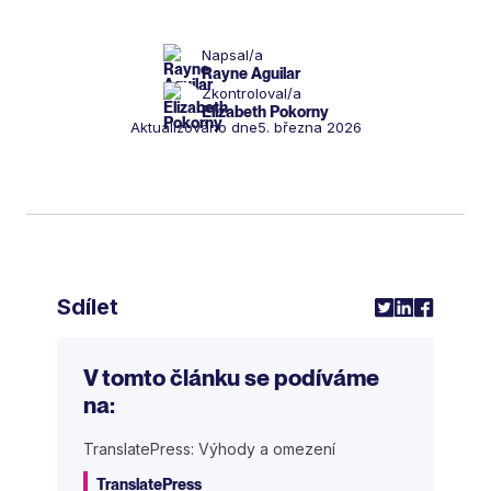
Napsal/a
Rayne Aguilar
Zkontroloval/a
Elizabeth Pokorny
Aktualizováno dne
5. března 2026
Sdílet
V tomto článku se podíváme
na:
TranslatePress: Výhody a omezení
TranslatePress