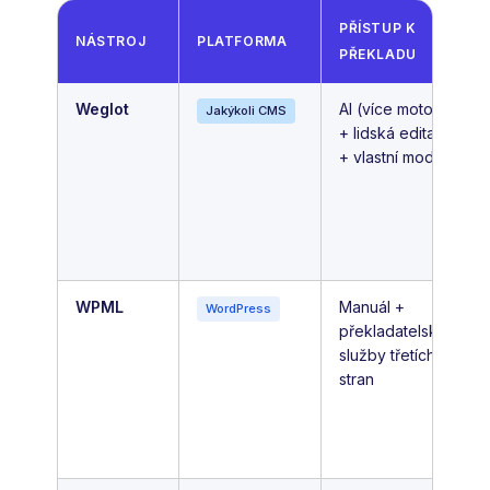
PŘÍSTUP K
NÁSTROJ
PLATFORMA
PŘEKLADU
Weglot
AI (více motorů)
Jakýkoli CMS
+ lidská editace
+ vlastní model AI
WPML
Manuál +
WordPress
překladatelské
služby třetích
stran