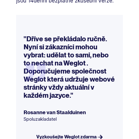
jsou 14denní bezplatné zkušební verze.
„
"Dříve se překládalo ručně.
Nyní si zákazníci mohou
vybrat: udělat to sami, nebo
to nechat na Weglot .
Doporučujeme společnost
Weglot která udržuje webové
stránky vždy aktuální v
každém jazyce."
Rosanne van Staalduinen
Spoluzakladatel
Vyzkoušejte Weglot zdarma