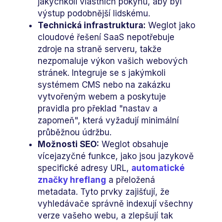
jakýchkoli vlastních pokynů, aby byl
výstup podobnější lidskému.
Technická infrastruktura:
Weglot jako
cloudové řešení SaaS nepotřebuje
zdroje na straně serveru, takže
nezpomaluje výkon vašich webových
stránek. Integruje se s jakýmkoli
systémem CMS nebo na zakázku
vytvořeným webem a poskytuje
pravidla pro překlad "nastav a
zapomeň", která vyžadují minimální
průběžnou údržbu.
Možnosti SEO:
Weglot obsahuje
vícejazyčné funkce, jako jsou jazykově
specifické adresy URL,
automatické
značky hreflang
a přeložená
metadata. Tyto prvky zajišťují, že
vyhledávače správně indexují všechny
verze vašeho webu, a zlepšují tak