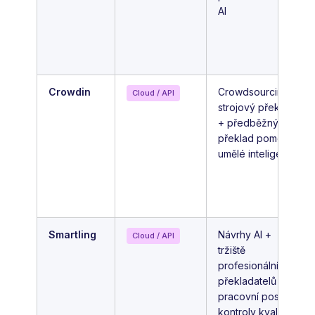
AI
Crowdin
Crowdsourcing +
Cloud / API
strojový překlad
+ předběžný
překlad pomocí
umělé inteligence
Smartling
Návrhy AI +
Cloud / API
tržiště
profesionálních
překladatelů +
pracovní postupy
kontroly kvality