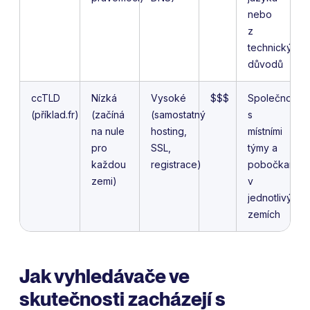
nebo
z
technických
důvodů
ccTLD
Nízká
Vysoké
$$$
Společnosti
(příklad.fr)
(začíná
(samostatný
s
na nule
hosting,
místními
pro
SSL,
týmy a
každou
registrace)
pobočkami
zemi)
v
jednotlivých
zemích
Jak vyhledávače ve
skutečnosti zacházejí s