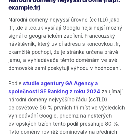
example.fr)
Národní domény nejvyšší úrovně (ccTLD) jako
.fr, .de a .co.uk vysílají Googlu nejsilnější možný
signál o geografickém zacílení. Francouzský
návštěvník, který uvidí adresu s koncovkou .fr,
okamžitě pochopí, že je stránka určena právě
jemu, a vyhledávače těmto doménám ve své
domovské zemi poskytují výhodu v hodnocení.
Podle
studie agentury GA Agency a
společnosti SE Ranking z roku 2024
zaujímají
národní domény nejvyššího řádu (ccTLD)
celosvětově 56 % prvních tří míst ve výsledcích
vyhledávání Google, přičemž na některých
evropských trzích tento podíl přesahuje 80 %.
Tyto domény rovněž dominovaly na předních