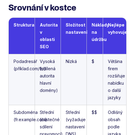
Srovnání v kostce
Struktura
Autorita
Složitost
Náklady
Nejlépe
v
nastavení
na
vyhovuje
oblasti
údržbu
SEO
Podadresář
Vysoká
Nízká
$
Většina
(příklad.com/fr/)
(sdílená
firem
autorita
rozšiřuje
hlavní
nabídku
domény)
o další
jazyky
Subdoména
Střední
Střední
$$
Odlišný
(fr.example.com)
(částečné
(vyžaduje
obsah
sdílení
nastavení
podle
pravomocí)
DNS)
jazyka