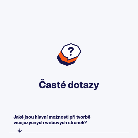
Časté dotazy
Jaké jsou hlavní možnosti při tvorbě
vícejazyčných webových stránek?
Existují tři možnosti:
podadresáře
(example.com/fr/),