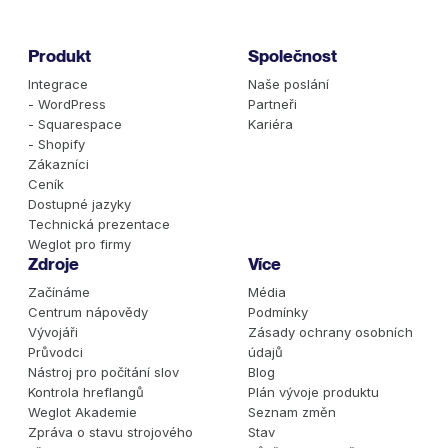
musíte pro každou jazykovou verzi opakovat. U většiny
vícejazyčných webů podadresáře tuto práci snižují
nejvíce.
Produkt
Společnost
Integrace
Naše poslání
- WordPress
Partneři
- Squarespace
Kariéra
- Shopify
Zákazníci
Ceník
Dostupné jazyky
Technická prezentace
Weglot pro firmy
Zdroje
Více
Začínáme
Média
Centrum nápovědy
Podmínky
Vývojáři
Zásady ochrany osobních
Průvodci
údajů
Nástroj pro počítání slov
Blog
Kontrola hreflangů
Plán vývoje produktu
Weglot Akademie
Seznam změn
Zpráva o stavu strojového
Stav