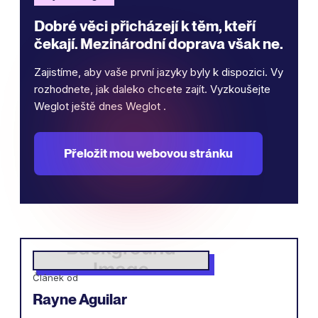
Dobré věci přicházejí k těm, kteří
čekají. Mezinárodní doprava však ne.
Zajistíme, aby vaše první jazyky byly k dispozici. Vy
rozhodnete, jak daleko chcete zajít. Vyzkoušejte
Weglot ještě dnes Weglot .
Přeložit mou webovou stránku
Článek od
Rayne Aguilar