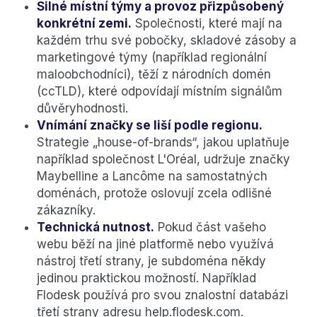
Silné místní týmy a provoz přizpůsobený
konkrétní zemi.
Společnosti, které mají na
každém trhu své pobočky, skladové zásoby a
marketingové týmy (například regionální
maloobchodníci), těží z národních domén
(ccTLD), které odpovídají místním signálům
důvěryhodnosti.
Vnímání značky se liší podle regionu.
Strategie „house-of-brands“, jakou uplatňuje
například společnost L'Oréal, udržuje značky
Maybelline a Lancôme na samostatných
doménách, protože oslovují zcela odlišné
zákazníky.
Technická nutnost.
Pokud část vašeho
webu běží na jiné platformě nebo využívá
nástroj třetí strany, je subdoména někdy
jedinou praktickou možností. Například
Flodesk používá pro svou znalostní databázi
třetí strany adresu help.flodesk.com.