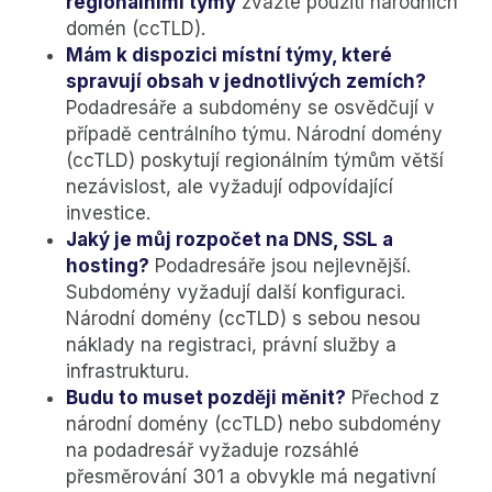
regionálními týmy
zvažte použití národních
domén (ccTLD).
Mám k dispozici místní týmy, které
spravují obsah v jednotlivých zemích?
Podadresáře a subdomény se osvědčují v
případě centrálního týmu. Národní domény
(ccTLD) poskytují regionálním týmům větší
nezávislost, ale vyžadují odpovídající
investice.
Jaký je můj rozpočet na DNS, SSL a
hosting?
Podadresáře jsou nejlevnější.
Subdomény vyžadují další konfiguraci.
Národní domény (ccTLD) s sebou nesou
náklady na registraci, právní služby a
infrastrukturu.
Budu to muset později měnit?
Přechod z
národní domény (ccTLD) nebo subdomény
na podadresář vyžaduje rozsáhlé
přesměrování 301 a obvykle má negativní