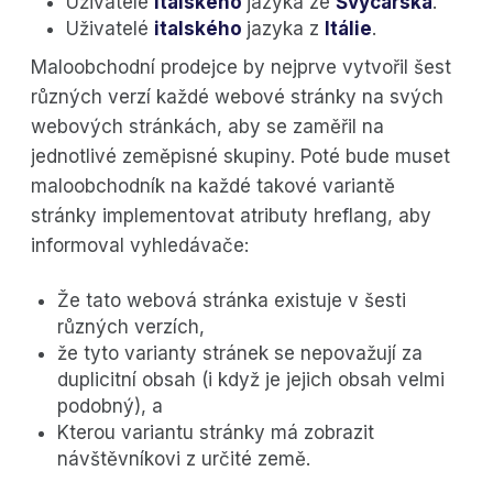
Uživatelé
italského
jazyka ze
Švýcarska
.
Uživatelé
italského
jazyka z
Itálie
.
Maloobchodní prodejce by nejprve vytvořil šest
různých verzí každé webové stránky na svých
webových stránkách, aby se zaměřil na
jednotlivé zeměpisné skupiny. Poté bude muset
maloobchodník na každé takové variantě
stránky implementovat atributy hreflang, aby
informoval vyhledávače:
Že tato webová stránka existuje v šesti
různých verzích,
že tyto varianty stránek se nepovažují za
duplicitní obsah (i když je jejich obsah velmi
podobný), a
Kterou variantu stránky má zobrazit
návštěvníkovi z určité země.