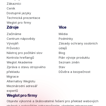
Zákazníci
Ceník
Dostupné jazyky
Technická prezentace
Weglot pro firmy
Zdroje
Více
Začínáme
Média
Centrum nápovědy
Podmínky
Vývojáři
Zásady ochrany osobních
Průvodci
údajů
Nástroj pro počítání slov
Blog
Kontrola hreflangů
Plán vývoje produktu
Weglot Akademie
Seznam změn
Zpráva o stavu strojového
Stav
překladu
Důvěra a bezpečnost
Migrace
Alternativy Weglotu
Mezinárodní adresář
expertů
Weglot pro firmy
Objevte výkonné a škálovatelné řešení pro překlad webových
stránek s pokročilým zabezpečením, vlastními integracemi,