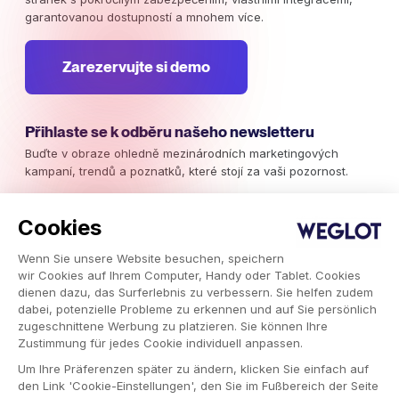
garantovanou dostupností a mnohem více.
Zarezervujte si demo
Přihlaste se k odběru našeho newsletteru
Buďte v obraze ohledně mezinárodních marketingových
kampaní, trendů a poznatků, které stojí za vaši pozornost.
Odebírejte nyní
Cookies
Wenn Sie unsere Website besuchen, speichern
wir Cookies auf Ihrem Computer, Handy oder Tablet. Cookies
dienen dazu, das Surferlebnis zu verbessern. Sie helfen zudem
dabei, potenzielle Probleme zu erkennen und auf Sie persönlich
Weglot 2026, Překlady jako služba.
zugeschnittene Werbung zu platzieren. Sie können Ihre
Copyright © 2026 Weglot práva vyhrazena.
Zustimmung für jedes Cookie individuell anpassen.
Um Ihre Präferenzen später zu ändern, klicken Sie einfach auf
den Link 'Cookie-Einstellungen', den Sie im Fußbereich der Seite