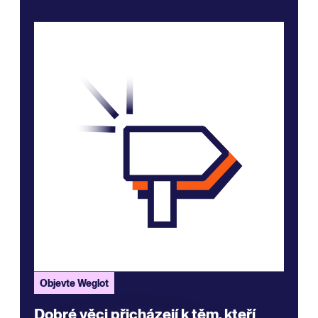
Objevte Weglot
Dobré věci přicházejí k těm, kteří