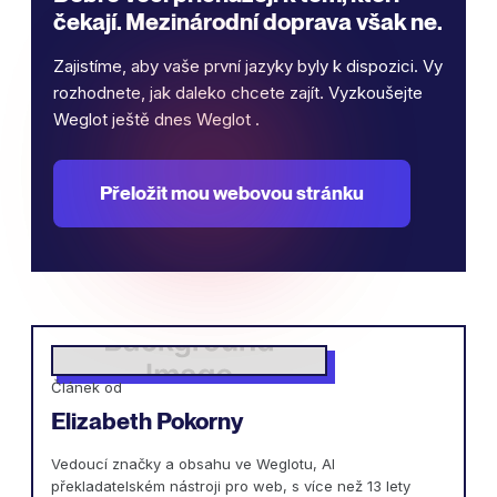
čekají. Mezinárodní doprava však ne.
Zajistíme, aby vaše první jazyky byly k dispozici. Vy
rozhodnete, jak daleko chcete zajít. Vyzkoušejte
Weglot ještě dnes Weglot .
Přeložit mou webovou stránku
Článek od
Elizabeth Pokorny
Vedoucí značky a obsahu ve Weglotu, AI
překladatelském nástroji pro web, s více než 13 lety