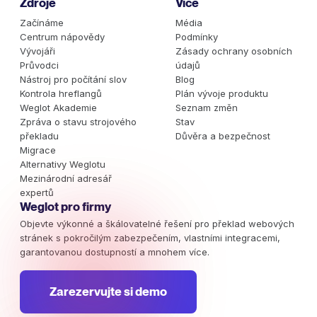
Zdroje
Více
Začínáme
Média
Centrum nápovědy
Podmínky
Vývojáři
Zásady ochrany osobních
Průvodci
údajů
Nástroj pro počítání slov
Blog
Kontrola hreflangů
Plán vývoje produktu
Weglot Akademie
Seznam změn
Zpráva o stavu strojového
Stav
překladu
Důvěra a bezpečnost
Migrace
Alternativy Weglotu
Mezinárodní adresář
expertů
Weglot pro firmy
Objevte výkonné a škálovatelné řešení pro překlad webových
stránek s pokročilým zabezpečením, vlastními integracemi,
garantovanou dostupností a mnohem více.
Zarezervujte si demo