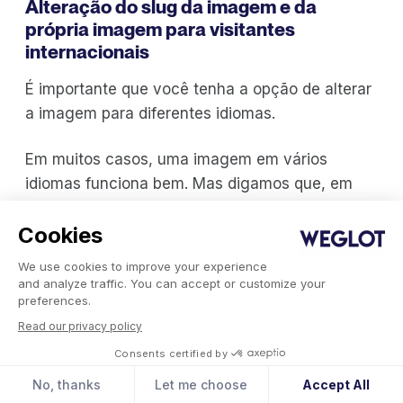
Alteração do slug da imagem e da
própria imagem para visitantes
internacionais
É importante que você tenha a opção de alterar
a imagem para diferentes idiomas.
Em muitos casos, uma imagem em vários
idiomas funciona bem. Mas digamos que, em
inglês, você esteja mostrando um exemplo de
Cookies
um marco americano famoso (a Estátua da
Liberdade, por exemplo), em francês esse
We use cookies to improve your experience
marco pode ser substituído por uma imagem da
and analyze traffic. You can accept or customize your
preferences.
Torre Eiffel. Isso ajuda a manter o contexto
Read our privacy policy
preciso em todas as traduções. Caso contrário,
há o risco de confundir seus visitantes
Consents certified by
internacionais, o que pode incentivá-los a sair
No, thanks
Let me choose
Accept All
do seu site. Veja como você pode escolher