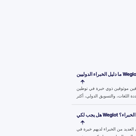
ترفين موثوقين ذوي خبرة في توطين
لكي بأحد الخبراء؟
Weglo، إلا أنك لست بحاجة إلى مشروع نشط لكي معهم. الدليل مفتوح لكي