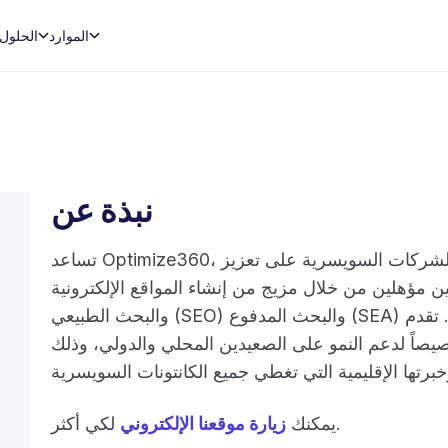
الموارد
الحلول
نبذة عن
تساعد Optimize360، التي تأسست في جنيف في عام 2017، الشركات السويسرية على تعزيز
 مؤهلين من خلال مزيج من إنشاء المواقع الإلكترونية
والبحث الطبيعي (SEO) والبحث المدفوع (SEA) ووسائل التواصل الاجتماعي وإدارة السمعة. تقدم
يصاً لدعم النمو على الصعيدين المحلي والدولي، وذلك
لكي أكثر.
يمكنك
زيارة موقعنا الإلكتروني