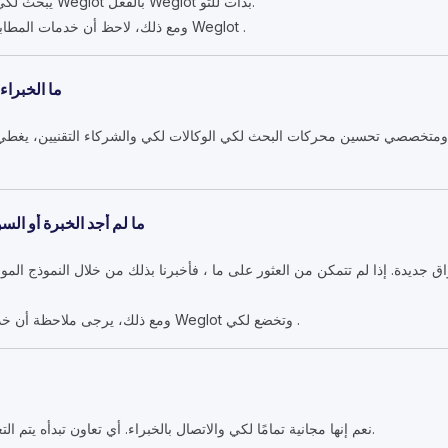
يبحث لكي النمو الدولي، سواء كنت تستخدم Weglot بالفعل Weglot بدأت للتو.
ومع ذلك، لاحظ أن خدمات المطابقة المخصصة محجوزة لمستخدمي Weglot .
ما الخبراء
 ومتخصصي تحسين محركات البحث لكي الوكالات لكي والشركاء التقنيين، يغطي
ما لم أجد الخبرة أو ا
 جديدة. إذا لم تتمكن من العثور على ما ، فأخبرنا بذلك من خلال النموذج ال
ومع ذلك، يرجى ملاحظة أن خدمات المطابقة المخصصة محجوزة Weglot وتخضع لكي .
نعم إنها مجانية تمامًا لكي والاتصال بالخبراء. أي تعاون تبدأه يتم التعامل معه مباشرة بينك وبين الخبير.