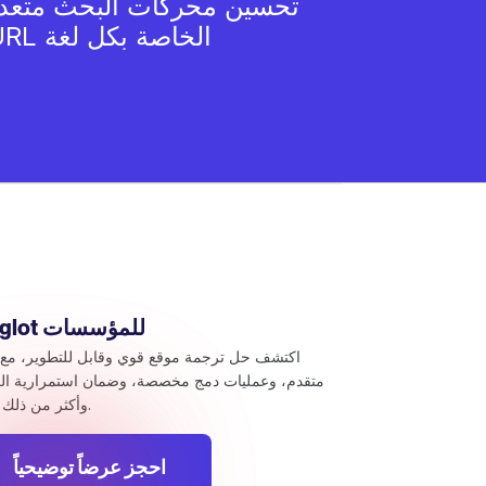
تحسين محركات البحث متعدد
عناوين URL الخاصة بكل لغة
Weglot للمؤسسات
اكتشف حل ترجمة موقع قوي وقابل للتطوير، مع 
متقدم، وعمليات دمج مخصصة، وضمان استمرارية ال
وأكثر من ذلك بكثير.
احجز عرضاً توضيحياً