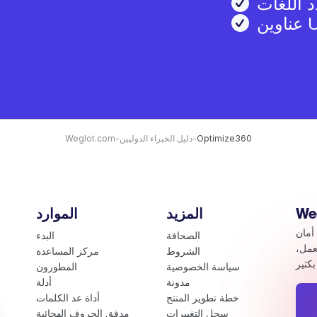
 اللغات
Optimize360
-
دليل الخبراء الدوليين
-
Weglot.com
المزيد
الموارد
أمان
الصحافة
البدء
عمل،
الشروط
مركز المساعدة
سياسة الخصوصية
المطورون
مدونة
أدلة
خطة تطوير المنتج
أداة عد الكلمات
سجل التغييرات
مدقق الحروف الهجائية