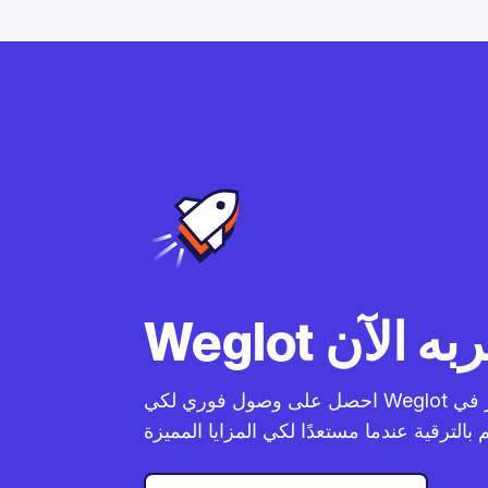
احصل على وصول فوري لكي Weglot بنفسك كيف يعمل. استمر في