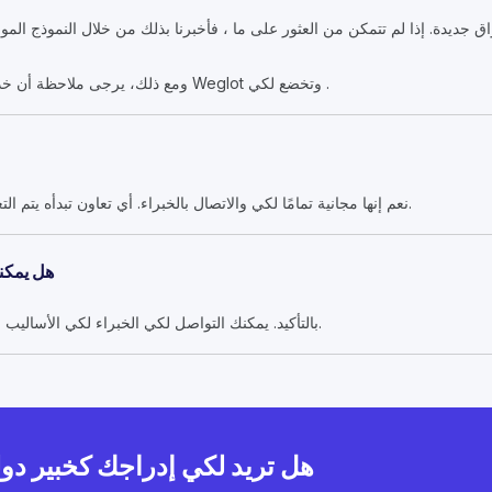
 جديدة. إذا لم تتمكن من العثور على ما ، فأخبرنا بذلك من خلال النموذج ال
ومع ذلك، يرجى ملاحظة أن خدمات المطابقة المخصصة محجوزة Weglot وتخضع لكي .
نعم إنها مجانية تمامًا لكي والاتصال بالخبراء. أي تعاون تبدأه يتم التعامل معه مباشرة بينك وبين الخبير.
هل يمكنن
بالتأكيد. يمكنك التواصل لكي الخبراء لكي الأساليب والتوافر والأسعار قبل اتخاذ قرارك.
هل تريد لكي إدراجك كخبير دو