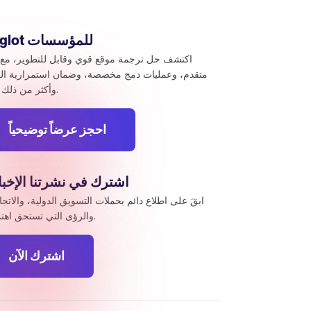
Weglot للمؤسسات
اكتشف حل ترجمة موقع قوي وقابل للتطوير، مع 
متقدم، وعمليات دمج مخصصة، وضمان استمرارية ال
وأكثر من ذلك بكثير.
احجز عرضاً توضيحياً
اشترك في نشرتنا الإخبا
ابقَ على اطلاع دائم بحملات التسويق الدولية، والاتج
والرؤى التي تستحق اهتمامك.
اشترك الآن
tomize your preferences to control how your information i