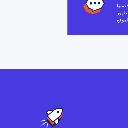
ءمتها
لظهور