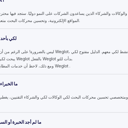
ما دليل الخبراء الدوليين Weglot؟
ء والوكالات والشركاء الذين يساعدون الشركات على النمو دوليًا. ستجد فيها مح
المواقع الإلكترونية، وتحسين محركات البحث متعددة اللغات، والتسويق الدولي، أكثر.
هل يجب لكي Weglot 
ليس بالضرورة! على الرغم من أن العديد من الخبراء لديهم خبرة في t
يبحث لكي النمو الدولي، سواء كنت تستخدم Weglot بالفعل Weglot بدأت للتو.
ومع ذلك، لاحظ أن خدمات المطابقة المخصصة محجوزة لمستخدمي Weglot .
ما الخبراء
 ومتخصصي تحسين محركات البحث لكي الوكالات لكي والشركاء التقنيين، يغطي
ما لم أجد الخبرة أو ا