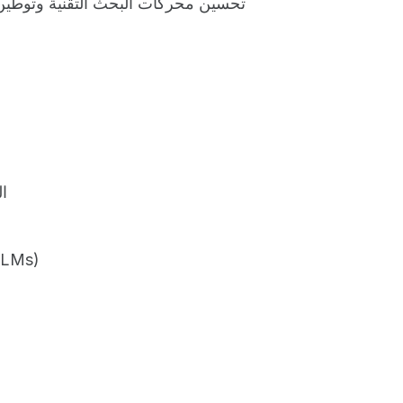
تحسين محركات البحث التقنية وتوطين 
ال
رؤية GEO والبحث القائم على الذكاء