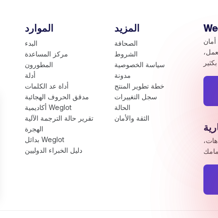
المزيد
الموارد
أمان
الصحافة
البدء
عمل،
الشروط
مركز المساعدة
سياسة الخصوصية
المطورون
مدونة
أدلة
خطة تطوير المنتج
أداة عد الكلمات
سجل التغييرات
مدقق الحروف الهجائية
الحالة
أكاديمية Weglot
الثقة والأمان
تقرير حالة الترجمة الآلية
رية
الهجرة
بدائل Weglot
اهات،
دليل الخبراء الدوليين
ns
ivacy settings, ensuring compliance with regulations. Cus