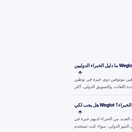
ترفين موثوقين ذوي خبرة في توطين
لكي بأحد الخبراء؟
Weglo، إلا أنك لست بحاجة إلى مشروع نشط لكي معهم. الدليل مفتوح لكي