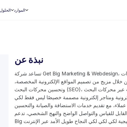
الموارد
الحلول
نبذة عن
تساعد شركة Get Big Marketing & Webdesign، التي يقع مقرها في زوترمير بهولندا، الشركات
 خلال مزيج من تصميم المواقع الإلكترونية المخصصة،
وتحسين محركات البحث (SEO)، والإعلانات عبر محركات البحث (SEA)، واستراتيجيات التسويق
كترونية ومتاجر إلكترونية مصممة خصيصًا ليس فقط لكي
 عملاء، مع تقديم خدمات الاستضافة والصيانة والتحسين
لقابل للقياس والتواصل الواضح والنهج الشخصي، تدعم Get