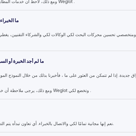
ومع ذلك، لاحظ أن خدمات المطابقة المخصصة محجوزة لمستخدمي Weglot .
ما الخبراء
 ومتخصصي تحسين محركات البحث لكي الوكالات لكي والشركاء التقنيين، يغطي
ما لم أجد الخبرة أو ا
 جديدة. إذا لم تتمكن من العثور على ما ، فأخبرنا بذلك من خلال النموذج ال
ومع ذلك، يرجى ملاحظة أن خدمات المطابقة المخصصة محجوزة Weglot وتخضع لكي .
نعم إنها مجانية تمامًا لكي والاتصال بالخبراء. أي تعاون تبدأه يتم التعامل معه مباشرة بينك وبين الخبير.