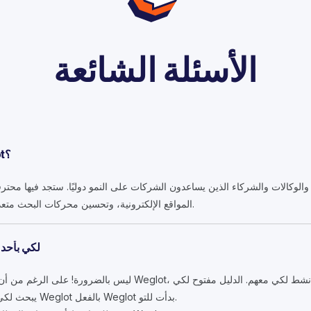
الأسئلة الشائعة
ما دليل الخبراء الدوليين Weglot؟
ء والوكالات والشركاء الذين يساعدون الشركات على النمو دوليًا. ستجد فيها مح
المواقع الإلكترونية، وتحسين محركات البحث متعددة اللغات، والتسويق الدولي، أكثر.
هل يجب لكي Weglot 
ليس بالضرورة! على الرغم من أن العديد من الخبراء لديهم خبرة في t
يبحث لكي النمو الدولي، سواء كنت تستخدم Weglot بالفعل Weglot بدأت للتو.