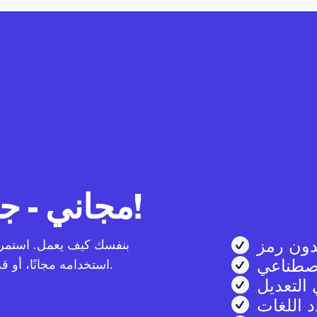
Weglot مجاني - جربه الآن!
ون رمز
اصطناعي
استخدامه مجانًا، أو قم بالترقية عندما مستعدًا لكي المزايا المميزة.
التعديل
 اللغات