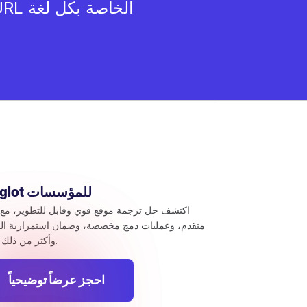
عناوين URL الخاصة بكل لغة
Weglot للمؤسسات
اكتشف حل ترجمة موقع قوي وقابل للتطوير، مع 
متقدم، وعمليات دمج مخصصة، وضمان استمرارية ال
وأكثر من ذلك بكثير.
احجز عرضاً توضيحياً