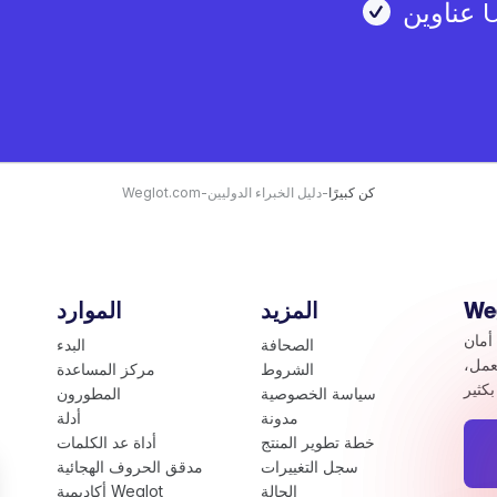
كن كبيرًا
-
دليل الخبراء الدوليين
-
Weglot.com
المزيد
الموارد
أمان
الصحافة
البدء
عمل،
الشروط
مركز المساعدة
سياسة الخصوصية
المطورون
مدونة
أدلة
خطة تطوير المنتج
أداة عد الكلمات
سجل التغييرات
مدقق الحروف الهجائية
الحالة
أكاديمية Weglot