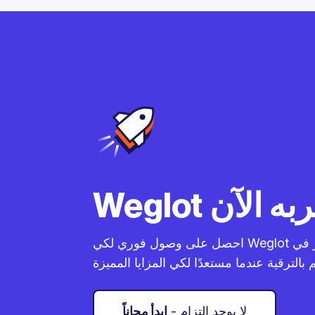
احصل على وصول فوري لكي Weglot بنفسك كيف يعمل. استمر في
- لا يوجد التزام
ابدأ مجاناً