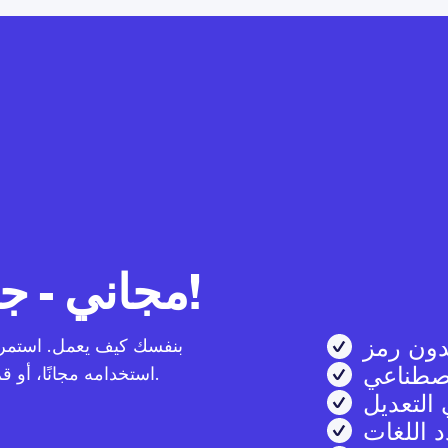
Weglot مجاني - جربه الآن!
ون رمز
اصطناعي
استخدامه مجانًا، أو قم بالترقية عندما مستعدًا لكي المزايا المميزة.
التعديل
 اللغات