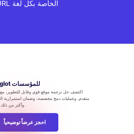
عناوين URL الخاصة بكل لغة
Weglot للمؤسسات
اكتشف حل ترجمة موقع قوي وقابل للتطوير، مع 
متقدم، وعمليات دمج مخصصة، وضمان استمرارية ال
وأكثر من ذلك بكثير.
احجز عرضاً توضيحياً