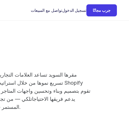
تواصل مع المبيعات
جرب مجانًا
تسجيل الدخول
تسريع نموها من خلال استراتيجية الت
يدعم فريقها الاحتياجاتلكي — من تج
المستمر — بدعم من العملاء الاسكندنافيين ونهج شفاف وتعاوني.