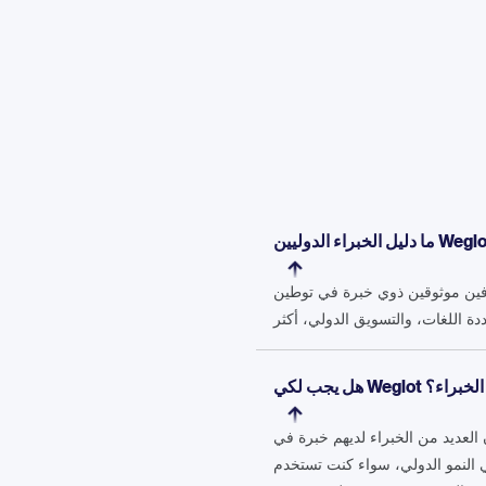
ترفين موثوقين ذوي خبرة في توطين
لكي بأحد الخبراء؟
Weglo، إلا أنك لست بحاجة إلى مشروع نشط لكي معهم. الدليل مفتوح لكي