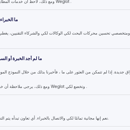
ومع ذلك، لاحظ أن خدمات المطابقة المخصصة محجوزة لمستخدمي Weglot .
ما الخبراء
 ومتخصصي تحسين محركات البحث لكي الوكالات لكي والشركاء التقنيين، يغطي
ما لم أجد الخبرة أو ا
 جديدة. إذا لم تتمكن من العثور على ما ، فأخبرنا بذلك من خلال النموذج ال
ومع ذلك، يرجى ملاحظة أن خدمات المطابقة المخصصة محجوزة Weglot وتخضع لكي .
نعم إنها مجانية تمامًا لكي والاتصال بالخبراء. أي تعاون تبدأه يتم التعامل معه مباشرة بينك وبين الخبير.