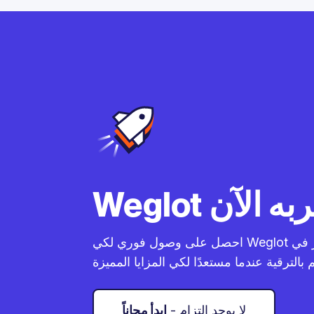
احصل على وصول فوري لكي Weglot بنفسك كيف يعمل. استمر في
- لا يوجد التزام
ابدأ مجاناً