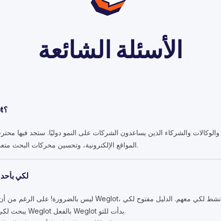
الأسئلة الشائعة
ما دليل الخبراء الدوليين Weglot؟
ء والوكالات والشركاء الذين يساعدون الشركات على النمو دوليًا. ستجد فيها مح
المواقع الإلكترونية، وتحسين محركات البحث متعددة اللغات، والتسويق الدولي، أكثر.
هل يجب لكي Weglot 
ليس بالضرورة! على الرغم من أن العديد من الخبراء لديهم خبرة في t
يبحث لكي النمو الدولي، سواء كنت تستخدم Weglot بالفعل Weglot بدأت للتو.