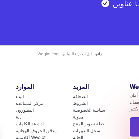
زاغو
-
دليل الخبراء الدوليين
-
Weglot.com
المزيد
الموارد
أمان
الصحافة
البدء
عمل،
الشروط
مركز المساعدة
سياسة الخصوصية
المطورون
مدونة
أدلة
خطة تطوير المنتج
أداة عد الكلمات
سجل التغييرات
مدقق الحروف الهجائية
الحالة
أكاديمية Weglot