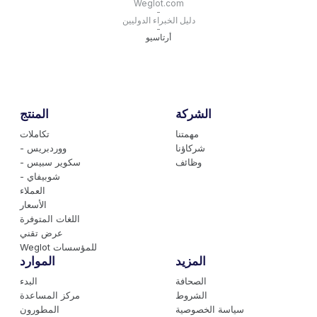
Weglot.com
-
دليل الخبراء الدوليين
-
أرتاسيو
الشركة
المنتج
مهمتنا
تكاملات
شركاؤنا
- ووردبريس
وظائف
- سكوير سبيس
- شوبيفاي
العملاء
الأسعار
اللغات المتوفرة
عرض تقني
Weglot للمؤسسات
المزيد
الموارد
الصحافة
البدء
الشروط
مركز المساعدة
سياسة الخصوصية
المطورون