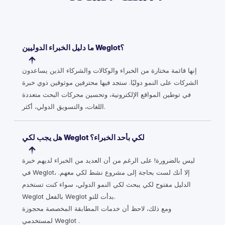
ما دليل الخبراء الدوليين Weglot؟
إنها قائمة مختارة من الخبراء والوكالات والشركاء الذين يساعدون
الشركات على النمو دوليًا. ستجد فيها محترفين موثوقين ذوي خبرة
في توطين المواقع الإلكترونية، وتحسين محركات البحث متعددة
اللغات، والتسويق الدولي، أكثر.
هل يجب لكي Weglot لكي بأحد الخبراء؟
ليس بالضرورة! على الرغم من أن العديد من الخبراء لديهم خبرة
في Weglot، إلا أنك لست بحاجة إلى مشروع نشط لكي معهم.
الدليل مفتوح لكي يبحث لكي النمو الدولي، سواء كنت تستخدم
Weglot بالفعل Weglot بدأت للتو.
ومع ذلك، لاحظ أن خدمات المطابقة المخصصة محجوزة
لمستخدمي Weglot .