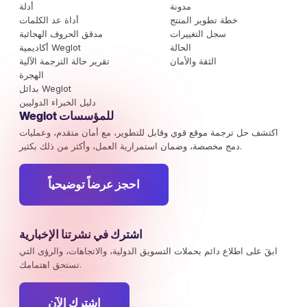
مدونة
أدلة
خطة تطوير المنتج
أداة عد الكلمات
سجل التغييرات
مدقق الحروف الهجائية
الحالة
أكاديمية Weglot
الثقة والأمان
تقرير حالة الترجمة الآلية
الهجرة
بدائل Weglot
دليل الخبراء الدوليين
Weglot للمؤسسات
اكتشف حل ترجمة موقع قوي وقابل للتطوير، مع أمان متقدم، وعمليات
دمج مخصصة، وضمان استمرارية العمل، وأكثر من ذلك بكثير.
احجز عرضاً توضيحياً
اشترك في نشرتنا الإخبارية
ابقَ على اطلاع دائم بحملات التسويق الدولية، والاتجاهات، والرؤى التي
تستحق اهتمامك.
اشترك الآن