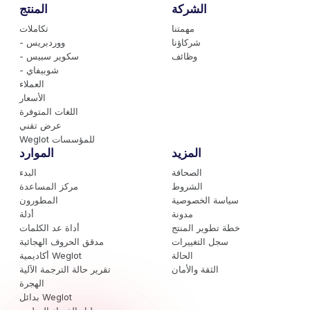
الشركة
المنتج
مهمتنا
تكاملات
شركاؤنا
- ووردبريس
وظائف
- سكوير سبيس
- شوبيفاي
العملاء
الأسعار
اللغات المتوفرة
عرض تقني
Weglot للمؤسسات
المزيد
الموارد
الصحافة
البدء
الشروط
مركز المساعدة
سياسة الخصوصية
المطورون
مدونة
أدلة
خطة تطوير المنتج
أداة عد الكلمات
سجل التغييرات
مدقق الحروف الهجائية
الحالة
أكاديمية Weglot
الثقة والأمان
تقرير حالة الترجمة الآلية
الهجرة
بدائل Weglot