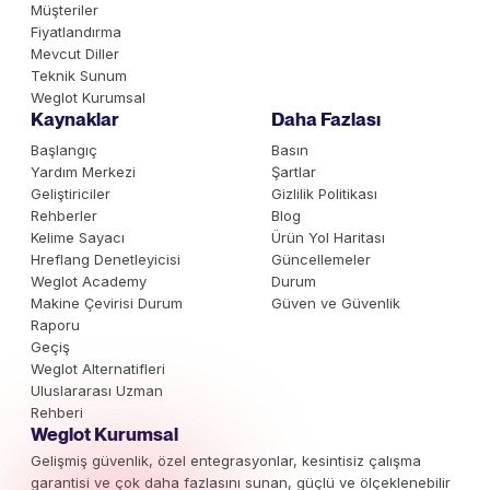
Müşteriler
Fiyatlandırma
Mevcut Diller
Teknik Sunum
Weglot Kurumsal
Kaynaklar
Daha Fazlası
Başlangıç
Basın
Yardım Merkezi
Şartlar
Geliştiriciler
Gizlilik Politikası
Rehberler
Blog
Kelime Sayacı
Ürün Yol Haritası
Hreflang Denetleyicisi
Güncellemeler
Weglot Academy
Durum
Makine Çevirisi Durum
Güven ve Güvenlik
Raporu
Geçiş
Weglot Alternatifleri
Uluslararası Uzman
Rehberi
Weglot Kurumsal
Gelişmiş güvenlik, özel entegrasyonlar, kesintisiz çalışma
garantisi ve çok daha fazlasını sunan, güçlü ve ölçeklenebilir