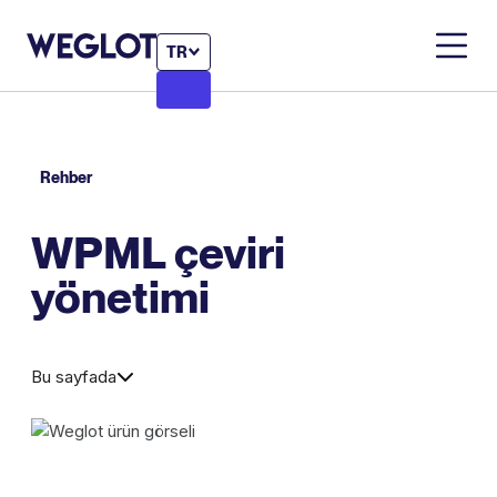
TR
Rehber
WPML çeviri
yönetimi
Bu sayfada