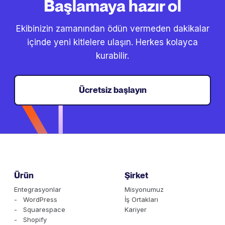
Başlamaya hazır ol
Ekibinizin zamanından ödün vermeden dakikalar
içinde yeni kitlelere ulaşın. Herkes kolayca
kurabilir.
Ücretsiz başlayın
Ürün
Şirket
Entegrasyonlar
Misyonumuz
- WordPress
İş Ortakları
- Squarespace
Kariyer
- Shopify