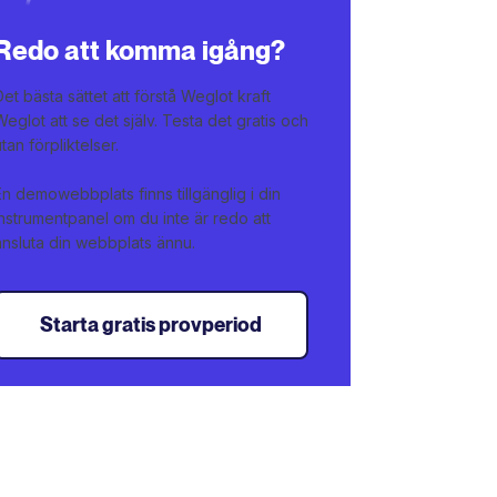
Redo att komma igång?
Det bästa sättet att förstå Weglot kraft
Weglot att se det själv. Testa det gratis och
utan förpliktelser.
En demowebbplats finns tillgänglig i din
instrumentpanel om du inte är redo att
ansluta din webbplats ännu.
Starta gratis provperiod