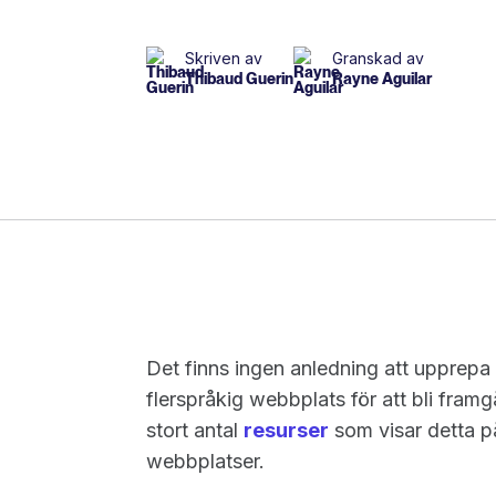
Skriven av
Granskad av
Thibaud Guerin
Rayne Aguilar
Det finns ingen anledning att upprepa h
flerspråkig webbplats för att bli framg
stort antal
resurser
som visar detta p
webbplatser.