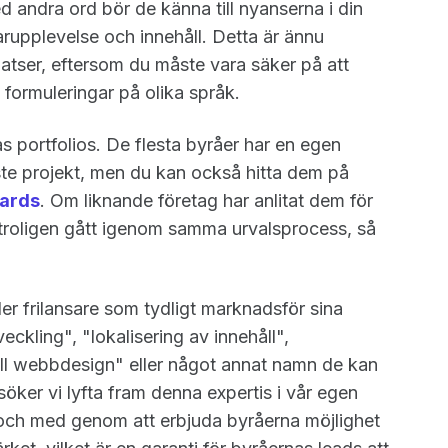
d andra ord bör de känna till nyanserna i din
rupplevelse och innehåll. Detta är ännu
latser, eftersom du måste vara säker på att
 formuleringar på olika språk.
s portfolios. De flesta byråer har en egen
te projekt, men du kan också hitta dem på
ards
. Om liknande företag har anlitat dem för
 troligen gått igenom samma urvalsprocess, så
ler frilansare som tydligt marknadsför sina
ckling", "lokalisering av innehåll",
ell webbdesign" eller något annat namn de kan
öker vi lyfta fram denna expertis i vår egen
ll och med genom att erbjuda byråerna möjlighet