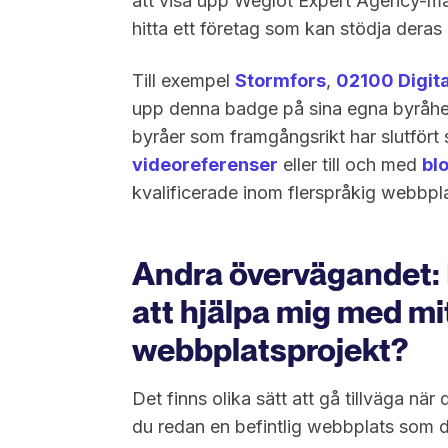
att visa upp Weglot Expert Agency-märk
hitta ett företag som kan stödja deras
Till exempel
Stormfors
,
02100 Digita
upp denna badge på sina egna byråhems
byråer som framgångsrikt har slutfört s
videoreferenser
eller till och med
bl
kvalificerade inom flerspråkig webbpl
Andra övervägandet: H
att hjälpa mig med mi
webbplatsprojekt?
Det finns olika sätt att gå tillväga när
du redan en befintlig webbplats som du