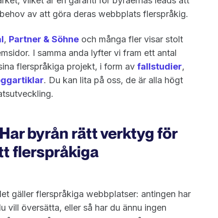
et, vilket är en garanti för byråernas leads att
 behov av att göra deras webbplats flerspråkig.
l
,
Partner & Söhne
och många fler visar stolt
idor. I samma anda lyfter vi fram ett antal
ina flerspråkiga projekt, i form av
fallstudier
,
oggartiklar
. Du kan lita på oss, de är alla högt
atsutveckling.
ar byrån rätt verktyg för
tt flerspråkiga
 det gäller flerspråkiga webbplatser: antingen har
 vill översätta, eller så har du ännu ingen