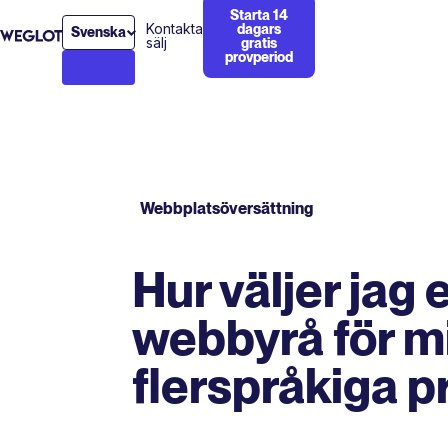
Starta 14
Kontakta
dagars
Svenska
sälj
gratis
provperiod
Webbplatsöversättning
Hur väljer jag 
webbyrå för mi
flerspråkiga p