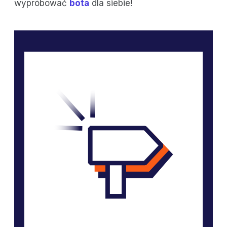
wypróbować
bota
dla siebie!