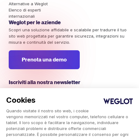
Alternative a Weglot
Elenco di esperti
internazionali
Weglot per le aziende
Scopri una soluzione affidabile e scalabile per tradurre il tuo
sito web progettata per garantire sicurezza, integrazioni su
misura e continuità del servizio.
Prenota una demo
Iscriviti alla nostra newsletter
Rimani aggiornato sulle campagne di marketing internazionali,
sulle tendenze e sulle informazioni che meritano la tua
Cookies
attenzione.
Quando visitate il nostro sito web, i cookie
vengono memorizzati nel vostro computer, telefono cellulare o
Iscriviti ora
tablet. Il loro scopo è facilitare la navigazione, individuare
potenziali problemi e distribuire offerte commerciali
personalizzate. È possibile personalizzare il consenso per ogni