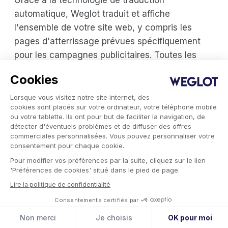
automatique, Weglot traduit et affiche
l'ensemble de votre site web, y compris les
pages d'atterrissage prévues spécifiquement
pour les campagnes publicitaires. Toutes les
traductions sont stockées dans un tableau de
Cookies
bord central de Weglot pour vous permettre de
les affiner et de les localiser avant de les
Lorsque vous visitez notre site internet, des
cookies sont placés sur votre ordinateur, votre téléphone mobile
utiliser.
ou votre tablette. Ils ont pour but de faciliter la navigation, de
détecter d'éventuels problèmes et de diffuser des offres
L'utilisation de Weglot pour la traduction de
commerciales personnalisées. Vous pouvez personnaliser votre
consentement pour chaque cookie.
votre site web est gratuite - il vous suffit de
Pour modifier vos préférences par la suite, cliquez sur le lien
d'ouvrir un compte ici
.
'Préférences de cookies' situé dans le pied de page.
Lire la politique de confidentialité
Consentements certifiés par
Non merci
Je choisis
OK pour moi