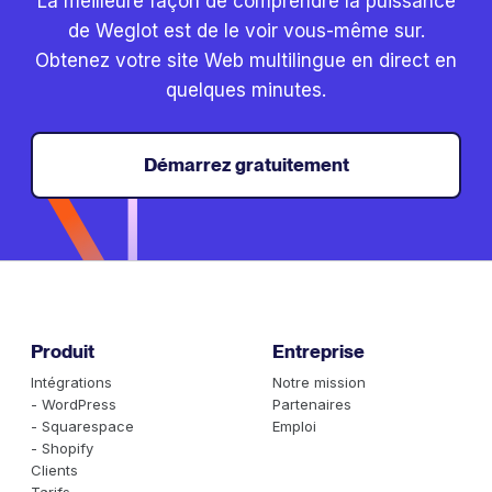
La meilleure façon de comprendre la puissance
de Weglot est de le voir vous-même sur.
Obtenez votre site Web multilingue en direct en
quelques minutes.
Démarrez gratuitement
Produit
Entreprise
Intégrations
Notre mission
- WordPress
Partenaires
- Squarespace
Emploi
- Shopify
Clients
Tarifs