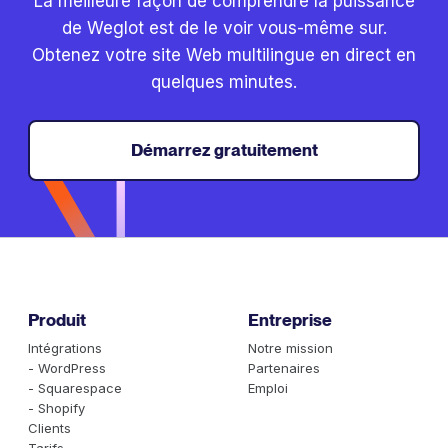
La meilleure façon de comprendre la puissance
de Weglot est de le voir vous-même sur.
Obtenez votre site Web multilingue en direct en
quelques minutes.
Démarrez gratuitement
Produit
Entreprise
Intégrations
Notre mission
- WordPress
Partenaires
- Squarespace
Emploi
- Shopify
Clients
Tarifs