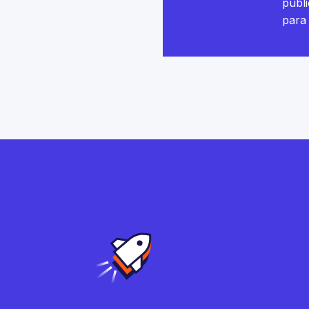
publi
para