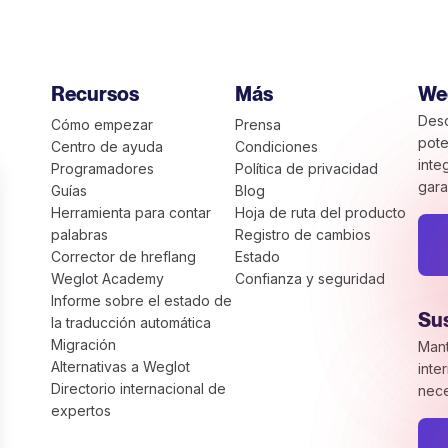
Recursos
Más
We
Desc
Cómo empezar
Prensa
pote
Centro de ayuda
Condiciones
inte
Programadores
Política de privacidad
gara
Guías
Blog
Herramienta para contar
Hoja de ruta del producto
palabras
Registro de cambios
Corrector de hreflang
Estado
Weglot Academy
Confianza y seguridad
Informe sobre el estado de
Sus
la traducción automática
Migración
Mant
Alternativas a Weglot
inte
Directorio internacional de
nece
expertos