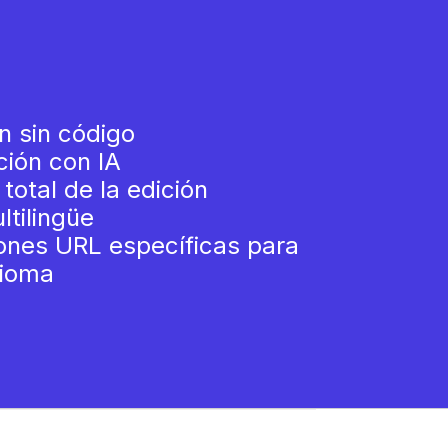
n sin código
ión con IA
 total de la edición
tilingüe
ones URL específicas para
dioma