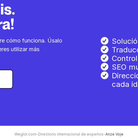
is.
ra!
Solució
re cómo funciona. Úsalo
Traducc
res utilizar más
Control
SEO mul
Direcci
cada i
Weglot.com
-
Directorio internacional de expertos
-
Anze Voje