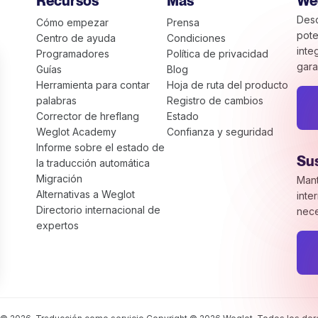
Recursos
Más
We
Desc
Cómo empezar
Prensa
pote
Centro de ayuda
Condiciones
inte
Programadores
Política de privacidad
gara
Guías
Blog
Herramienta para contar
Hoja de ruta del producto
palabras
Registro de cambios
Corrector de hreflang
Estado
Weglot Academy
Confianza y seguridad
Informe sobre el estado de
Sus
la traducción automática
Migración
Mant
Alternativas a Weglot
inte
Directorio internacional de
nece
expertos
tus Opciones
tus ajustes de privacidad, garantizando el cumplimiento de