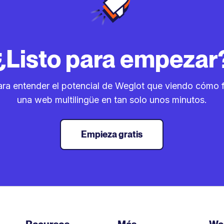
¿Listo para empezar
ra entender el potencial de Weglot que viendo cómo 
una web multilingüe en tan solo unos minutos.
Empieza gratis