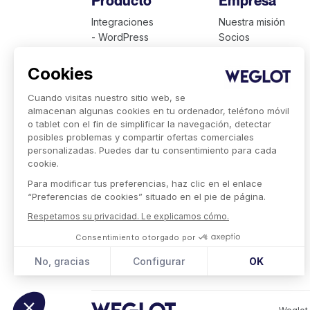
Producto
Empresa
Integraciones
Nuestra misión
- WordPress
Socios
- Squarespace
Empleos
- Shopify
Cookies
Clientes
Cuando visitas nuestro sitio web, se
Precios
almacenan algunas cookies en tu ordenador, teléfono móvil
Idiomas disponibles
o tablet con el fin de simplificar la navegación, detectar
Presentación técnica
posibles problemas y compartir ofertas comerciales
Weglot para empresas
personalizadas. Puedes dar tu consentimiento para cada
cookie.
Para modificar tus preferencias, haz clic en el enlace
“Preferencias de cookies” situado en el pie de página.
Respetamos su privacidad. Le explicamos cómo.
Consentimiento otorgado por
No, gracias
Configurar
OK
Plataforma de Gestión de Consentimiento: Personaliza 
Axeptio consent
Nuestra plataforma te permite personalizar y gestionar 