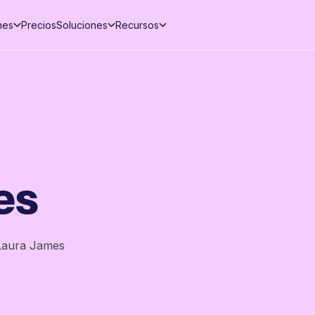
nes
Precios
Soluciones
Recursos
es
Laura James