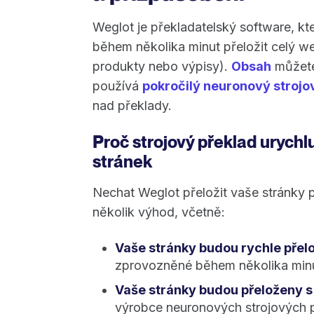
Weglot je překladatelský software, kt
během několika minut přeložit celý w
produkty nebo výpisy).
Obsah
můžet
používá
pokročilý neuronový strojo
nad překlady.
Proč strojový překlad urych
stránek
Nechat Weglot přeložit vaše stránky p
několik výhod, včetně:
Vaše stránky budou rychle přel
zprovozněné během několika minu
Vaše stránky budou přeloženy s
výrobce neuronových strojových 