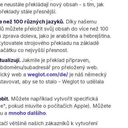
je neustále překládají nový obsah - s tím, jak
překlady stále přesnější.
e než 100 různých jazyků.
Díky našemu
 můžete přeložit svůj obsah do více než 100
 zprava doleva, jako je arabština a hebrejština.
kytovatele strojového překladu na základě
začátku co nejvyšší přesnost.
ualizují.
Jakmile je překlad připraven,
subdoménu/subadresář pro přeložený web.
lický web a
weglot.com/de/
je náš německý
tavovat, aby se to stalo - Weglot to udělala
bit.
Můžete například vytvořit specifická
le", pokud mluvíte o počítačích Apple). Můžete
du a
mnoho dalšího
.
čí většině našich zákazníků k vytvoření