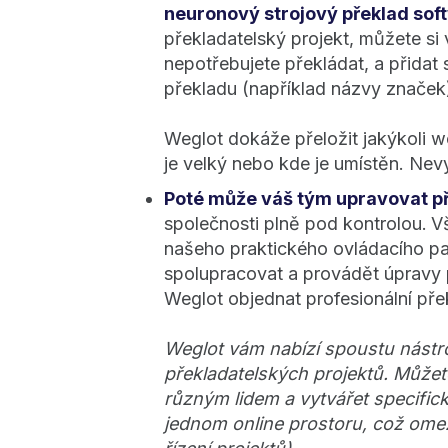
neuronový strojový překlad sof
překladatelský projekt, můžete si
nepotřebujete překládat, a přidat
překladu (například názvy značek)
Weglot dokáže přeložit jakýkoli w
je velký nebo kde je umístěn. Nev
Poté může váš tým upravovat p
společnosti plně pod kontrolou.
V
našeho praktického ovládacího p
spolupracovat a provádět úpravy 
Weglot objednat profesionální pře
Weglot vám nabízí spoustu nástro
překladatelských projektů. Můžete
různým lidem a vytvářet specifick
jednom online prostoru, což omez