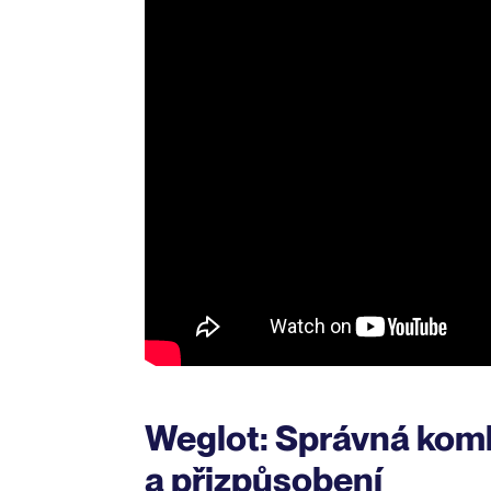
Weglot: Správná komb
a přizpůsobení