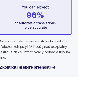
Chceš zjistit skóre přesnosti tvého webu a
přeložených jazyků? Použij náš bezplatný
nástroj a získej informovaný odhad a tipy na
míru.
Zkontroluj si skóre přesnosti