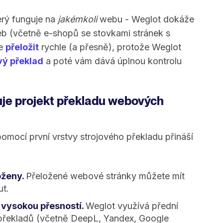
erý funguje na
jakémkoli
webu - Weglot dokáže
eb (včetně e-shopů se stovkami stránek s
e
přeložit
rychle (a přesně), protože Weglot
vý překlad
a poté vám dává úplnou kontrolu
luje projekt překladu webových
omocí první vrstvy strojového překladu přináší
oženy.
Přeložené webové stránky můžete mít
t.
 vysokou přesností.
Weglot využívá přední
překladů (včetně DeepL, Yandex, Google