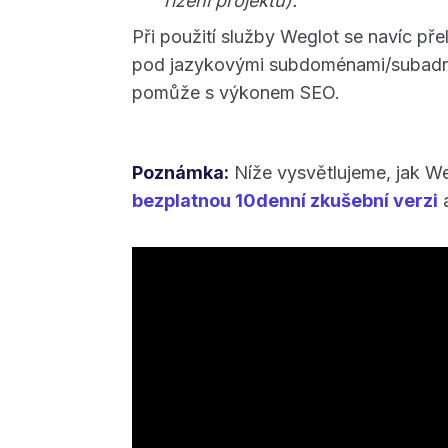
řízení projektů).
Při použití služby Weglot se navíc p
pod jazykovými subdoménami/subadre
pomůže s výkonem SEO.
Poznámka:
Níže vysvětlujeme, jak Weg
bezplatnou 10denní zkušební verzi
a