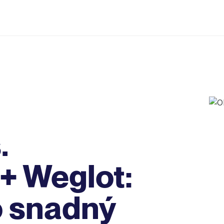
.
(+ Weglot:
o snadný