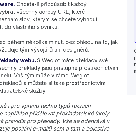
tware.
Chcete-li přizpůsobit každý
 vybrat všechny adresy URL, které
 seznam slov, kterým se chcete vyhnout
, do vlastního slovníku.
eb během několika minut, bez ohledu na to, jak
yžaduje tým vývojářů ani designérů.
řeklady webu.
S Weglot máte překlady své
šechny překlady jsou přístupné prostřednictvím
anelu. Váš tým může v rámci Weglot
překladů a můžete si také prostřednictvím
kladatelské služby.
jů i pro správu těchto typů ručních
 například přidělovat překladatelské úkoly
á pravidla pro překlady. Vše se odehrává v
uje posílání e-mailů sem a tam a bolestivé