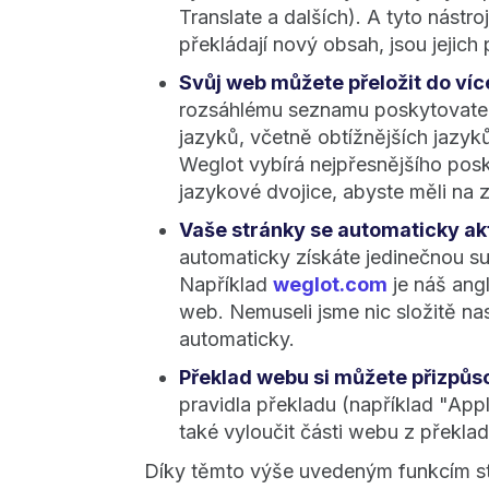
Translate a dalších). A tyto nástro
překládají nový obsah, jsou jejich 
Svůj web můžete přeložit do víc
rozsáhlému seznamu poskytovatelů
jazyků, včetně obtížnějších jazyků
Weglot vybírá nejpřesnějšího pos
jazykové dvojice, abyste měli na 
Vaše stránky se automaticky akt
automaticky získáte jedinečnou 
Například
weglot.com
je náš ang
web. Nemuseli jsme nic složitě nas
automaticky.
Překlad webu si můžete přizpůso
pravidla překladu (například "App
také vyloučit části webu z překla
Díky těmto výše uvedeným funkcím sta