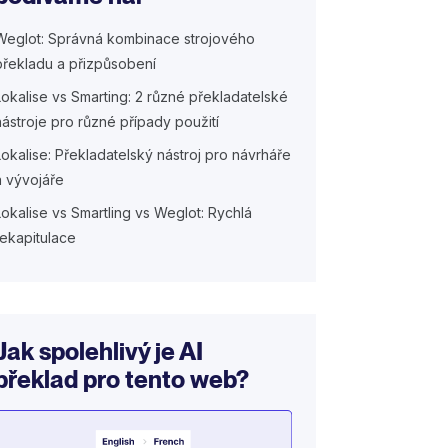
Weglot: Správná kombinace strojového
překladu a přizpůsobení
Lokalise vs Smarting: 2 různé překladatelské
nástroje pro různé případy použití
Lokalise: Překladatelský nástroj pro návrháře
a vývojáře
Lokalise vs Smartling vs Weglot: Rychlá
rekapitulace
Jak spolehlivý je AI
překlad pro tento web?