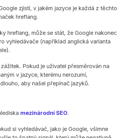
oogle zjistí, v jakém jazyce je každá z těchto
naček hreflang.
 hreflang, může se stát, že Google nakonec
ro vyhledávače (například anglická varianta
le).
 zážitek. Pokud je uživatel přesměrován na
aným v jazyce, kterému nerozumí,
dlouho, aby našel přepínač jazyků.
hlediska
mezinárodní SEO
.
okud si vyhledávač, jako je Google, všimne
yšle to špatný signál, který může negativně