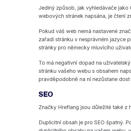
Jediný způsob, jak vyhledávače jako G
webových stránek napsána, je čtení z
Pokud váš web nemá nastavené značky
zařadí stránku v nesprávném jazyce p
stránky pro německy mluvícího uživate
To má negativní dopad na uživatelský
stránku vašeho webu s obsahem naps
pravděpodobně na ní nezůstane dost 
SEO
Značky Hreflang jsou důležité také z 
Duplicitní obsah je pro SEO špatný. P
duplicitního obsahu na vašem webu, v