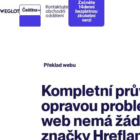
Začněte
Kontaktujte
14denní
Čeština
obchodní
bezplatnou
oddělení
zkušební
verzi
Překlad webu
Kompletní pr
opravou prob
web nemá žá
značky Hrefla