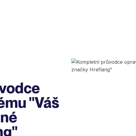
ůvodce
lému "Váš
dné
ng"