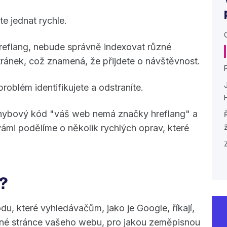
te jednat rychle.
eflang, nebude správně indexovat různé
ránek, což znamená, že přijdete o návštěvnost.
roblém identifikujete a odstraníte.
 chybový kód "váš web nemá značky hreflang" a
vámi podělíme o několik rychlých oprav, které
?
u, které vyhledávačům, jako je Google, říkají,
ané stránce vašeho webu, pro jakou zeměpisnou