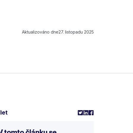
Aktualizováno dne
27. listopadu 2025
let
V tomto článku se