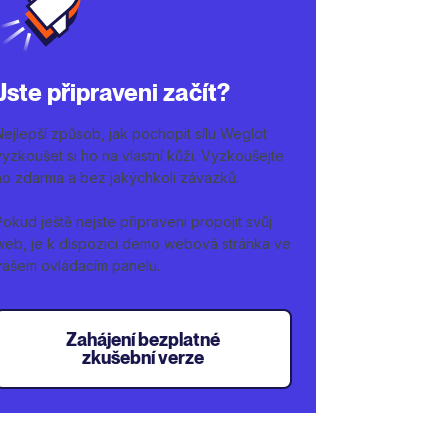
Jste připraveni začít?
Nejlepší způsob, jak pochopit sílu Weglot
vyzkoušet si ho na vlastní kůži. Vyzkoušejte
ho zdarma a bez jakýchkoli závazků.
Pokud ještě nejste připraveni propojit svůj
web, je k dispozici demo webová stránka ve
vašem ovládacím panelu.
Zahájení bezplatné
zkušební verze