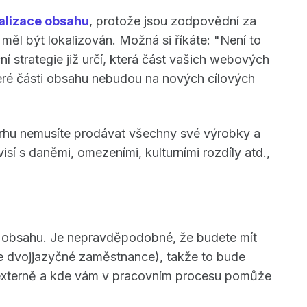
alizace obsahu
, protože jsou zodpovědní za
y měl být lokalizován. Možná si říkáte: "Není to
ní strategie již určí, která část vašich webových
teré části obsahu nebudou na nových cílových
rhu nemusíte prodávat všechny své výrobky a
isí s daněmi, omezeními, kulturními rozdíly atd.,
d obsahu. Je nepravděpodobné, že budete mít
te dvojjazyčné zaměstnance), takže to bude
a externě a kde vám v pracovním procesu pomůže