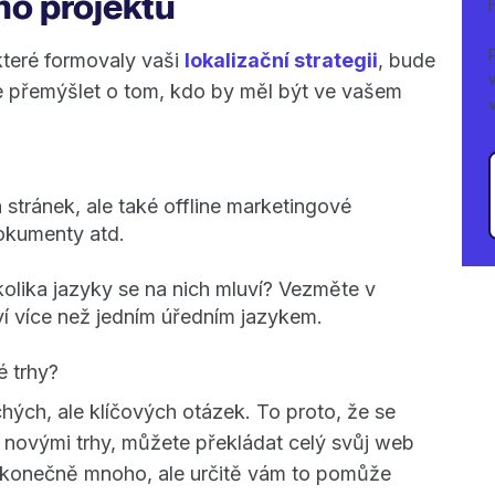
ho projektu
které formovaly vaši
lokalizační strategii
, bude
 přemýšlet o tom, kdo by měl být ve vašem
tránek, ale také offline marketingové
 dokumenty atd.
 kolika jazyky se na nich mluví? Vezměte v
í více než jedním úředním jazykem.
é trhy?
chých, ale klíčových otázek. To proto, že se
novými trhy, můžete překládat celý svůj web
nekonečně mnoho, ale určitě vám to pomůže