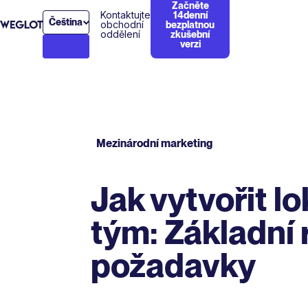
Začněte
Kontaktujte
14denní
Čeština
obchodní
bezplatnou
oddělení
zkušební
verzi
Mezinárodní marketing
Jak vytvořit lo
tým: Základní 
požadavky