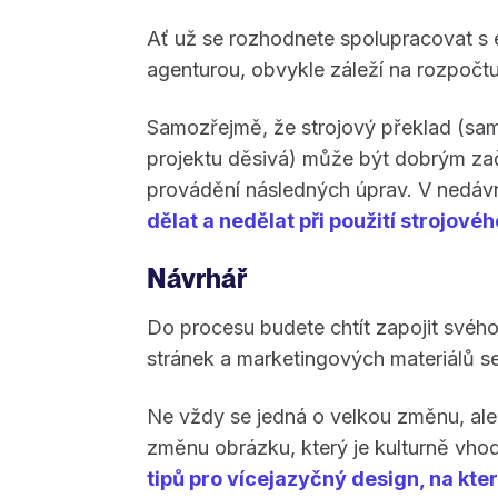
Ať už se rozhodnete spolupracovat s e
agenturou, obvykle záleží na rozpočt
Samozřejmě, že strojový překlad (sam
projektu děsivá) může být dobrým za
provádění následných úprav. V nedávné
dělat a nedělat při použití strojové
Návrhář
Do procesu budete chtít zapojit svéh
stránek a marketingových materiálů se
Ne vždy se jedná o velkou změnu, ale
změnu obrázku, který je kulturně vhod
tipů pro vícejazyčný design, na kte