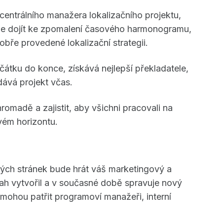
centrálního manažera lokalizačního projektu,
může dojít ke zpomalení časového harmonogramu,
obře provedené lokalizační strategii.
čátku do konce, získává nejlepší překladatele,
odává projekt včas.
hromadě a zajistit, aby všichni pracovali na
vém horizontu.
m
ových stránek bude hrát váš marketingový a
h vytvořil a v současné době spravuje nový
mohou patřit programoví manažeři, interní