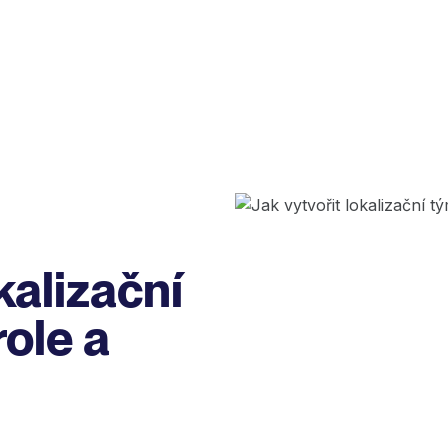
kalizační
role a