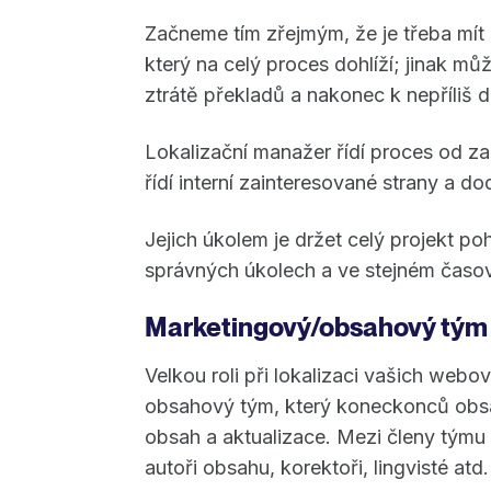
Začneme tím zřejmým, že je třeba mít 
který na celý proces dohlíží; jinak 
ztrátě překladů a nakonec k nepříliš d
Lokalizační manažer řídí proces od za
řídí interní zainteresované strany a d
Jejich úkolem je držet celý projekt po
správných úkolech a ve stejném časo
Marketingový/obsahový tý
Velkou roli při lokalizaci vašich web
obsahový tým, který koneckonců obsa
obsah a aktualizace. Mezi členy týmu 
autoři obsahu, korektoři, lingvisté atd.