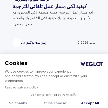
كيفية لكي مسار عمل تلقائي للترجمة
يُعد مسار عمل الترجمة عملية منظمة لكي المحتوى مع
الأسواق الجديدة. وإليك كيفية لكي الخاص بك وأتمتته،
خطوة بخطوة.
12 يونيو 2026
إليزابيث بوكــورني
Cookies
ترجمة المواقع الإلكترونية
أفضل أدوات الترجمة لعام 2026 مقارنة
We use cookies to improve your experience
قارن بين أفضل أدوات الترجمة للمواقع الإلكترونية. قم
and analyze traffic. You can accept or customize your
بتقييم الميزات والأسعار والتعاون بين أعضاء الفريق لكي
preferences.
المنصة المناسبة للتوسع العالمي.
Read our privacy policy
Consents certified by
No, thanks
Let me choose
Accept All
17 يوليو 2026
إليزابيث بوكــورني