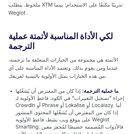
ملحوظ. يتطلب XTM تدريبًا مكثفًا على الاستخدام؛ بينما
Weglot .
لكي الأداة المناسبة لأتمتة عملية
الترجمة
الأتمتة هي مجموعة من الخيارات المتعلقة ما ترجمته،
عندما ومن يقوم بذلك. وتعتمد الأداة المناسبة على أي
من هذه الخيارات يمثل الأولوية بالنسبة لفريقك.
ما عملية الترجمة:
إذا كان من المفترض أن يُشغّلها
إجراء "تسجيل التغييرات" في الكود، فاعطِ الأولوية لـ
Crowdin أو Phrase أو Lokalise أو Localazy. أما
إذا كان من المفترض أن يُشغّلها المحتوى المنشور
على موقع ويب نشط، فاعطِ الأولوية Weglot
Smartling. فالأدوات المُصممة خصيصًا لمُحفز معين
لا تتعامل دائمًا بشكل جيد مع المُحفز الآخر.