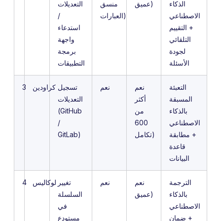
الذكاء
عميق)
منسق
التعديلات
الاصطناعي
العبارات)
/
+ التقييم
استدعاء
التلقائي
واجهة
لجودة
برمجة
الأسئلة
التطبيقات
التعبئة
نعم
نعم
تسجيل
كراودين
3
المسبقة
أكثر
التعديلات
بالذكاء
من
(GitHub
الاصطناعي
600
/
+ مطابقة
تكامل)
GitLab)
قاعدة
البيانات
الترجمة
نعم
نعم
تغيير
لوكاليس
4
بالذكاء
عميق)
السلسلة
الاصطناعي
في
+ ضمان
مستودع