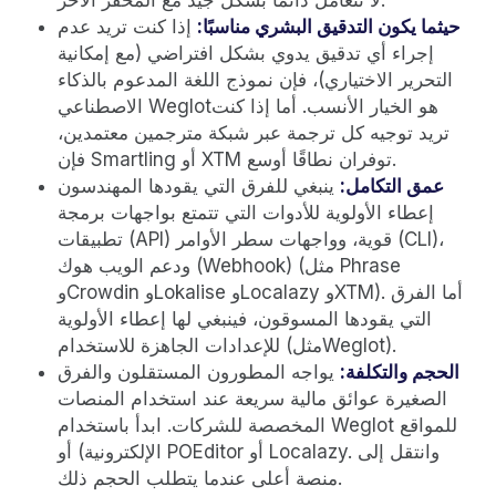
حيثما يكون التدقيق البشري مناسبًا:
إذا كنت تريد عدم
إجراء أي تدقيق يدوي بشكل افتراضي (مع إمكانية
التحرير الاختياري)، فإن نموذج اللغة المدعوم بالذكاء
الاصطناعي Weglotهو الخيار الأنسب. أما إذا كنت
تريد توجيه كل ترجمة عبر شبكة مترجمين معتمدين،
فإن Smartling أو XTM توفران نطاقًا أوسع.
عمق التكامل:
ينبغي للفرق التي يقودها المهندسون
إعطاء الأولوية للأدوات التي تتمتع بواجهات برمجة
تطبيقات (API) قوية، وواجهات سطر الأوامر (CLI)،
ودعم الويب هوك (Webhook) (مثل Phrase
وCrowdin وLokalise وLocalazy وXTM). أما الفرق
التي يقودها المسوقون، فينبغي لها إعطاء الأولوية
للإعدادات الجاهزة للاستخدام (مثلWeglot).
الحجم والتكلفة:
يواجه المطورون المستقلون والفرق
الصغيرة عوائق مالية سريعة عند استخدام المنصات
المخصصة للشركات. ابدأ باستخدام Weglot للمواقع
الإلكترونية) أو POEditor أو Localazy. وانتقل إلى
منصة أعلى عندما يتطلب الحجم ذلك.