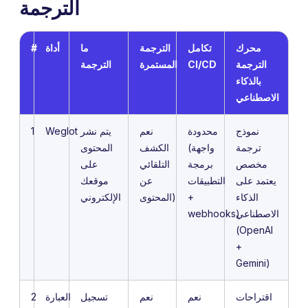
الترجمة
محرك
تكامل
الترجمة
ما
أداة
#
الترجمة
CI/CD
المستمرة
الترجمة
بالذكاء
الاصطناعي
نموذج
محدودة
نعم
يتم نشر
Weglot
1
ترجمة
(واجهة
الكشف
المحتوى
مخصص
برمجة
التلقائي
على
يعتمد على
التطبيقات
عن
موقعك
الذكاء
+
المحتوى)
الإلكتروني
الاصطناعي
webhooks)
(OpenAI
+
Gemini)
اقتراحات
نعم
نعم
تسجيل
العبارة
2