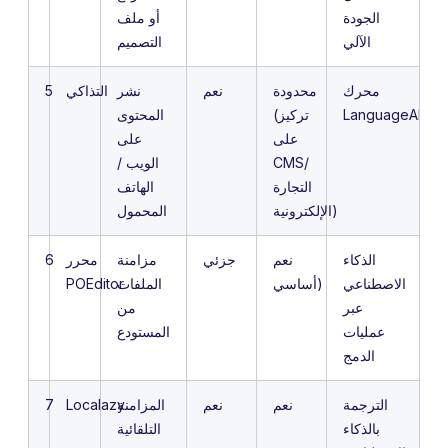
الجودة
أو ملف
الآلي
التصميم
محرك
محدودة
نعم
نشر
التذاكي
5
LanguageAI
(تركيز
المحتوى
على
على
CMS/
الويب /
التجارة
الهاتف
الإلكترونية)
المحمول
الذكاء
نعم
جزئي
مزامنة
محرر
6
الاصطناعي
أساسي)
الملفات
POEditor
عبر
من
عمليات
المستودع
الدمج
الترجمة
نعم
نعم
المزامنة
Localazy
7
بالذكاء
التلقائية