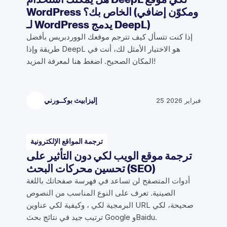
WordPress الخاص بك؟ (ومكوّن إضافي
لـ WordPress يدمج DeepL)
إذا كنت تتسأل كيف تترجم موقعك الووردبريس بأفضل
طريقة وإذا DeepL هو الاختيار الأمثل لك، أنت في
المكان الصحيح. اضغط هنا لمعرفة المزيد!
25 فبراير 2026
إليزابيث بوكــورني
ترجمة المواقع الإلكترونية
ترجمة موقع الويب لكي دون التأثير على
تحسين محركات البحث (SEO)
أدوات المتصفح لن تساعد في فهرسة صفحاتك باللغة
الصينية. تعرف على النوع المناسب من النصوص
البرمجية لكي ، وكيفية لكي عناوين URL صحيحة، لكي
ترتيب جيد في نتائج بحث Google وBaidu.