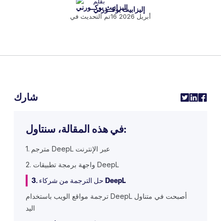
بقلم
إليزابيث بوكــورني
16 أبريل 2026
تم التحديث في
شارك
في هذه المقالة، سنتاول:
1. مترجم DeepL عبر الإنترنت
2. واجهة برمجة تطبيقات DeepL
3. حل الترجمة من شركاء DeepL
ترجمة مواقع الويب باستخدام DeepL أصبحت في متناول
اليد