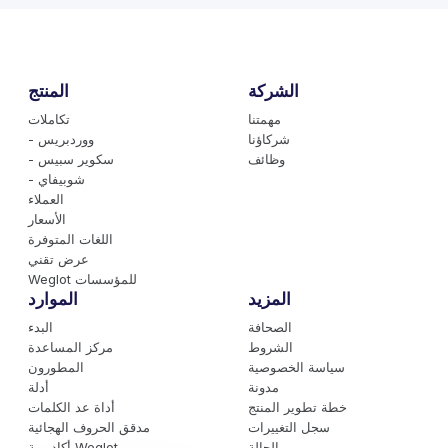
الشركة
المنتج
مهمتنا
تكاملات
شركاؤنا
- ووردبريس
وظائف
- سكوير سبيس
- شوبيفاي
العملاء
الأسعار
اللغات المتوفرة
عرض تقني
Weglot للمؤسسات
المزيد
الموارد
الصحافة
البدء
الشروط
مركز المساعدة
سياسة الخصوصية
المطورون
مدونة
أدلة
خطة تطوير المنتج
أداة عد الكلمات
سجل التغييرات
مدقق الحروف الهجائية
الحالة
أكاديمية Weglot