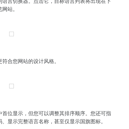
到语言切换器。点击它，目标语言列表将出现在下
览网站。
更符合您网站的设计风格。
中首位显示，但您可以调整其排序顺序。您还可指
码、显示完整语言名称，甚至仅显示国旗图标。