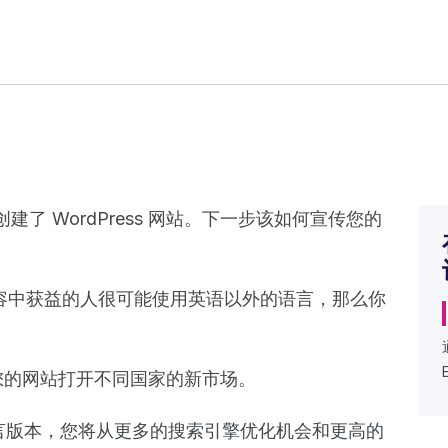
功创建了 WordPress 网站。下一步该如何宣传您的
容中获益的人很可能使用英语以外的语言，那么你
为您的网站打开不同国家的新市场。
同的语言版本，您将从更多的搜索引擎优化机会和更高的