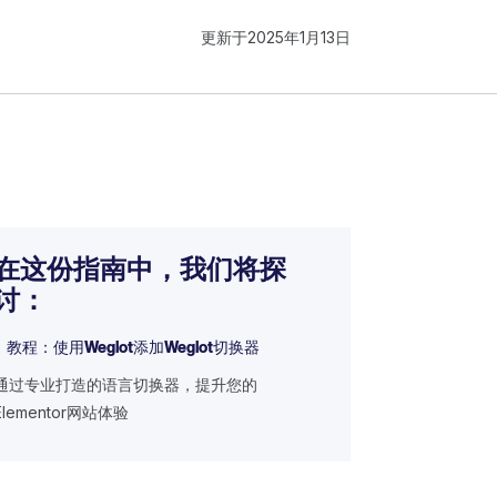
更新于
2025年1月13日
在这份指南中，我们将探
讨：
教程：使用Weglot添加Weglot切换器
通过专业打造的语言切换器，提升您的
Elementor网站体验