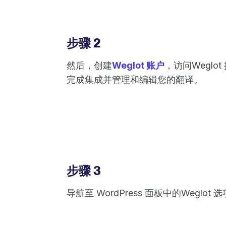
步骤 2
然后，创建
Weglot 账户
，访问Weglo
完成集成并管理和编辑您的翻译。
步骤 3
导航至 WordPress 面板中的Weglot