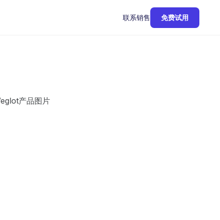
联系销售
免费试用