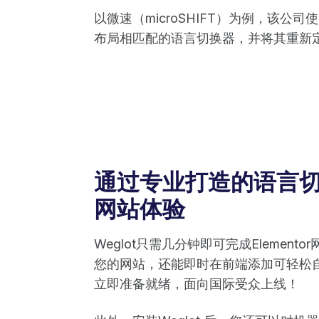
以微速（microSHIFT）为例，该公司使
布局相匹配的语言切换器，并将其重新
通过专业打造的语言切换
网站体验
Weglot只需几分钟即可完成Eleme
您的网站，还能即时在前端添加可轻松
立即准备就绪，面向国际受众上线！