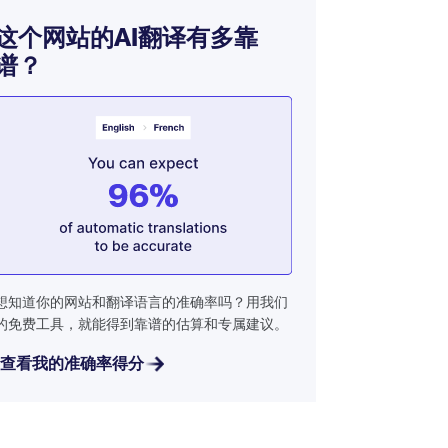
这个网站的AI翻译有多靠
谱？
想知道你的网站和翻译语言的准确率吗？用我们
的免费工具，就能得到靠谱的估算和专属建议。
查看我的准确率得分