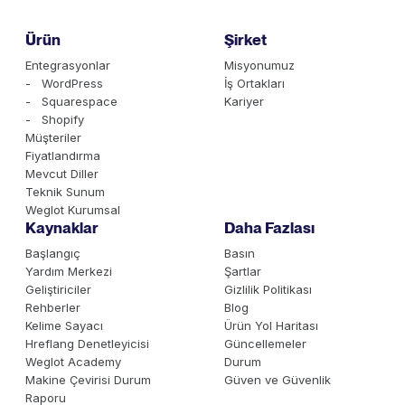
Ürün
Şirket
Entegrasyonlar
Misyonumuz
- WordPress
İş Ortakları
- Squarespace
Kariyer
- Shopify
Müşteriler
Fiyatlandırma
Mevcut Diller
Teknik Sunum
Weglot Kurumsal
Kaynaklar
Daha Fazlası
Başlangıç
Basın
Yardım Merkezi
Şartlar
Geliştiriciler
Gizlilik Politikası
Rehberler
Blog
Kelime Sayacı
Ürün Yol Haritası
Hreflang Denetleyicisi
Güncellemeler
Weglot Academy
Durum
Makine Çevirisi Durum
Güven ve Güvenlik
Raporu