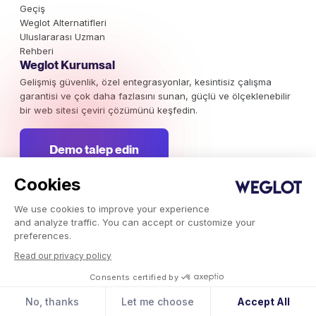
Geçiş
Weglot Alternatifleri
Uluslararası Uzman
Rehberi
Weglot Kurumsal
Gelişmiş güvenlik, özel entegrasyonlar, kesintisiz çalışma
garantisi ve çok daha fazlasını sunan, güçlü ve ölçeklenebilir
bir web sitesi çeviri çözümünü keşfedin.
Demo talep edin
Cookies
E-bültenimize abone olun
We use cookies to improve your experience
Uluslararası pazarlama kampanyaları, trendler ve ilginizi
and analyze traffic. You can accept or customize your
çekecek bilgilerden haberdar olun.
preferences.
Read our privacy policy
Şimdi abone olun
Consents certified by
No, thanks
Let me choose
Accept All