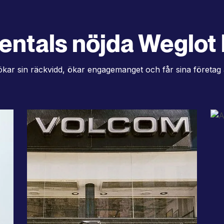
entals nöjda Weglot 
ar sin räckvidd, ökar engagemanget och får sina företag 
g
"Omedelbara översättningar
t
påskyndade våra
a
konverteringar och gjorde att