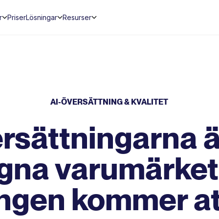
r
Priser
Lösningar
Resurser
AI-ÖVERSÄTTNING & KVALITET
rsättningarna ä
gna varumärket
ingen kommer at