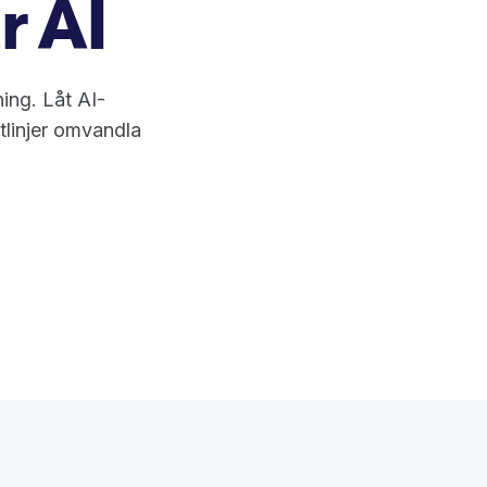
r AI
ing. Låt AI-
tlinjer omvandla