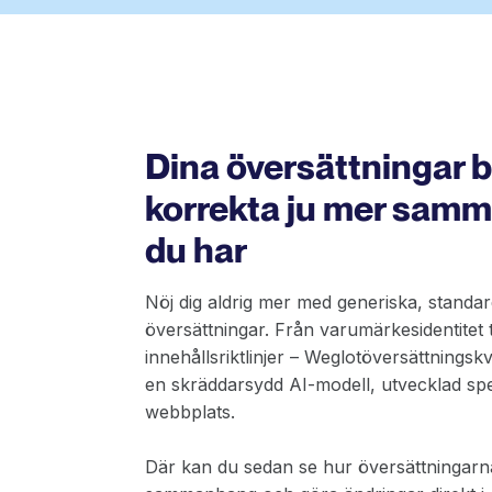
Dina översättningar b
korrekta ju mer sam
du har
Nöj dig aldrig mer med generiska, standa
översättningar. Från varumärkesidentitet ti
innehållsriktlinjer – Weglotöversättningsk
en skräddarsydd AI-modell, utvecklad spec
webbplats.
Där kan du sedan se hur översättningarna 