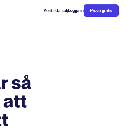
Kontakta sälj
Logga in
Prova gratis
r så
 att
t