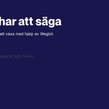
har att säga
att växa med hjälp av Weglot.
"AI-översättningarna visade
sig vara förvånansvärt exakta
och hjälpte oss att minska vår