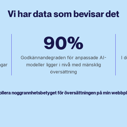
Vi har data som bevisar det
90%
Godkännandegraden för anpassade AI-
I 
ngar
modeller ligger i nivå med mänsklig
översättning
ollera noggrannhetsbetyget för översättningen på min webbp