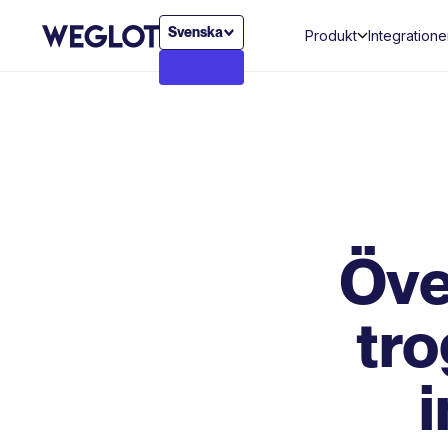
Svenska
Produkt
Integratione
Öve
tro