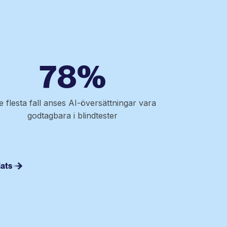
78%
de flesta fall anses AI-översättningar vara
godtagbara i blindtester
lats