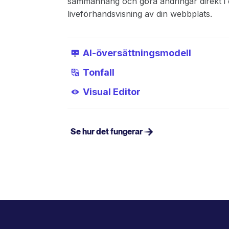
sammanhang och göra ändringar direkt i
liveförhandsvisning av din webbplats.
AI-översättningsmodell
Tonfall
Visual Editor
Se hur det fungerar