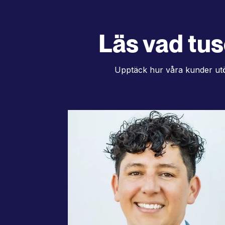
Läs vad tus
Upptäck hur våra kunder utök
"Vi utnyttjar AI-översättnin
på våra 37 språk och vår
globala team gör snabb