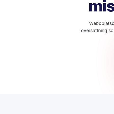
mis
Webbplatsöv
översättning so