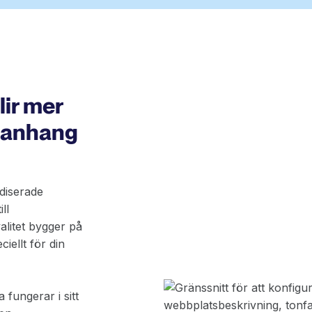
lir mer
manhang
rdiserade
ll
valitet bygger på
iellt för din
fungerar i sitt